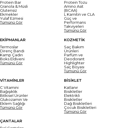
Protein Bar
Protein Tozu
Granola & Müsli
Amino Asit
Glutensiz
(BCAA)
Ekmekler
L Karnitin ve CLA
Yulaf Ezmesi
Güç ve
Tümünü Gör
Performans
Takviyeleri
Tümünü Gör
EKİPMANLAR
KOZMETİK
Termoslar
Saç Bakım
Direnç Bandı
Ürünleri
Kamp Çadırı
Parfüm ve
Boks Eldiveni
Deodorant
Tümünü Gör
Highlighter
Saç Boyası
Tümünü Gör
VİTAMİNLER
BİSİKLET
C Vitamini
Katlanır
Bağışıklık
Bisikletler
Bitkisel Ürünler
Elektrikli
Glukozamin Ve
Bisikletler
Eklem Sağlığı
Dağ Bisikletleri
Tümünü Gör
Çocuk Bisikletleri
Tümünü Gör
ÇANTALAR