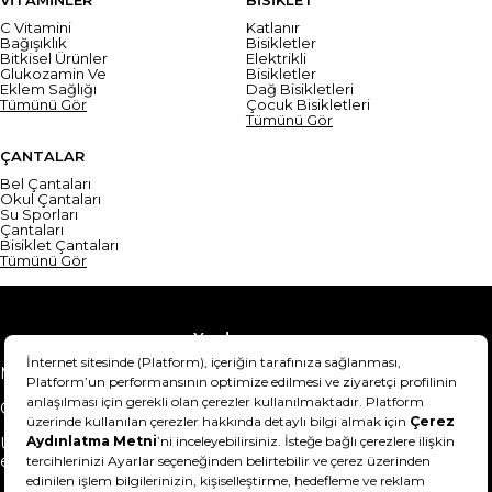
VİTAMİNLER
BİSİKLET
C Vitamini
Katlanır
Bağışıklık
Bisikletler
Bitkisel Ürünler
Elektrikli
Glukozamin Ve
Bisikletler
Eklem Sağlığı
Dağ Bisikletleri
Tümünü Gör
Çocuk Bisikletleri
Tümünü Gör
ÇANTALAR
Bel Çantaları
Okul Çantaları
Su Sporları
Çantaları
Bisiklet Çantaları
Tümünü Gör
Yardım
Mesafeli Satış Sözleşmesi
Teslimat Bilgisi
Gizlilik Sözleşmesi
Şartlar & Koşullar
Ürünümü nasıl iade
Hakkımızda
edebilirim?