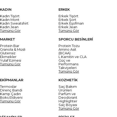
KADIN
ERKEK
Kadın Tişört
Erkek Tişört
Kadın Mont
Erkek Şort
Kadın Sweatshirt
Erkek Eşofman
Kadın Jean
Erkek Jean
Tümünü Gör
Tümünü Gör
MARKET
SPORCU BESİNLERİ
Protein Bar
Protein Tozu
Granola & Müsli
Amino Asit
Glutensiz
(BCAA)
Ekmekler
L Karnitin ve CLA
Yulaf Ezmesi
Güç ve
Tümünü Gör
Performans
Takviyeleri
Tümünü Gör
EKİPMANLAR
KOZMETİK
Termoslar
Saç Bakım
Direnç Bandı
Ürünleri
Kamp Çadırı
Parfüm ve
Boks Eldiveni
Deodorant
Tümünü Gör
Highlighter
Saç Boyası
Tümünü Gör