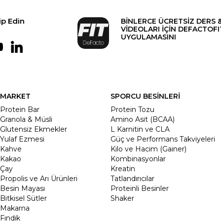
ip Edin
BİNLERCE ÜCRETSİZ DERS 
VİDEOLARI İÇİN DEFACTOFI
UYGULAMASINI
MARKET
SPORCU BESİNLERİ
Protein Bar
Protein Tozu
Granola & Müsli
Amino Asit (BCAA)
Glutensiz Ekmekler
L Karnitin ve CLA
Yulaf Ezmesi
Güç ve Performans Takviyeleri
Kahve
Kilo ve Hacim (Gainer)
Kakao
Kombinasyonlar
Çay
Kreatin
Propolis ve Arı Ürünleri
Tatlandırıcılar
Besin Mayası
Proteinli Besinler
Bitkisel Sütler
Shaker
Makarna
Fındık