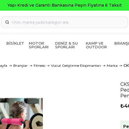
Seç
BISIKLET
MOTOR
DENIZ & SU
KAMP VE
BRANŞ
SPORLARI
SPORLARI
OUTDOOR
ayfa
Branşlar
Fitness
Vücut Geliştirme Ekipmanları
Marka
CK
CKS
Ped
Pe
₺4
Pe