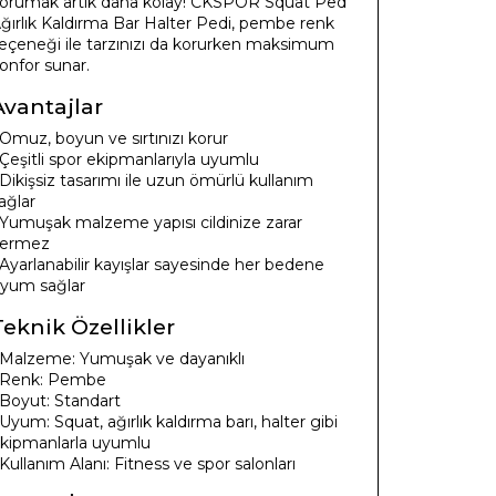
orumak artık daha kolay! CKSPOR Squat Ped
ğırlık Kaldırma Bar Halter Pedi, pembe renk
eçeneği ile tarzınızı da korurken maksimum
onfor sunar.
Avantajlar
 Omuz, boyun ve sırtınızı korur
 Çeşitli spor ekipmanlarıyla uyumlu
 Dikişsiz tasarımı ile uzun ömürlü kullanım
ağlar
 Yumuşak malzeme yapısı cildinize zarar
ermez
 Ayarlanabilir kayışlar sayesinde her bedene
yum sağlar
Teknik Özellikler
 Malzeme: Yumuşak ve dayanıklı
 Renk: Pembe
 Boyut: Standart
 Uyum: Squat, ağırlık kaldırma barı, halter gibi
kipmanlarla uyumlu
 Kullanım Alanı: Fitness ve spor salonları