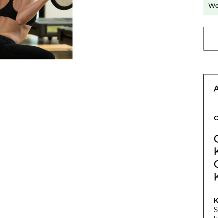
Wo
K
S