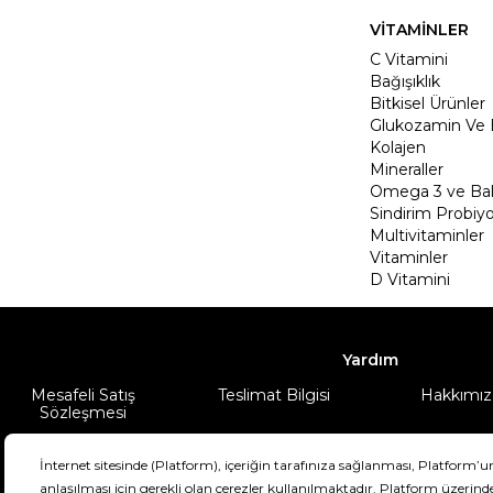
VİTAMİNLER
C Vitamini
Bağışıklık
Bitkisel Ürünler
Glukozamin Ve 
Kolajen
Mineraller
Omega 3 ve Balı
Sindirim Probiyo
Multivitaminler
Vitaminler
D Vitamini
Yardım
Mesafeli Satış
Teslimat Bilgisi
Hakkımız
Sözleşmesi
Şartlar & Koşullar
Ürünüm