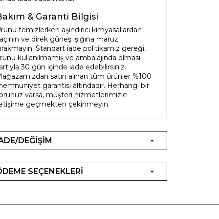
Bakım & Garanti Bilgisi
rünü temizlerken aşındırıcı kimyasallardan
açının ve direk güneş ışığına maruz
ırakmayın. Standart iade politikamız gereği,
rünü kullanılmamış ve ambalajında olması
artıyla 30 gün içinde iade edebilirsiniz.
ağazamızdan satın alınan tüm ürünler %100
emnuniyet garantisi altındadır. Herhangi bir
orunuz varsa, müşteri hizmetlerimizle
letişime geçmekten çekinmeyin.
İADE/DEĞİŞİM
ÖDEME SEÇENEKLERİ