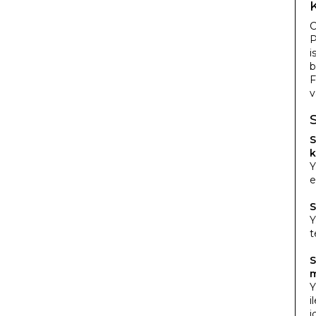
C
P
i
b
F
v
S
k
Y
e
S
Y
t
S
m
Y
i
i