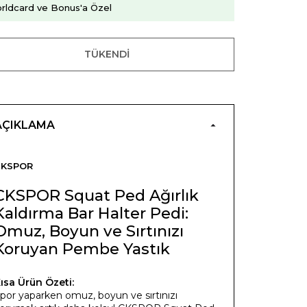
rldcard ve Bonus'a Özel
TÜKENDI
AÇIKLAMA
CKSPOR
CKSPOR Squat Ped Ağırlık
Kaldırma Bar Halter Pedi:
Omuz, Boyun ve Sırtınızı
Koruyan Pembe Yastık
ısa Ürün Özeti:
por yaparken omuz, boyun ve sırtınızı