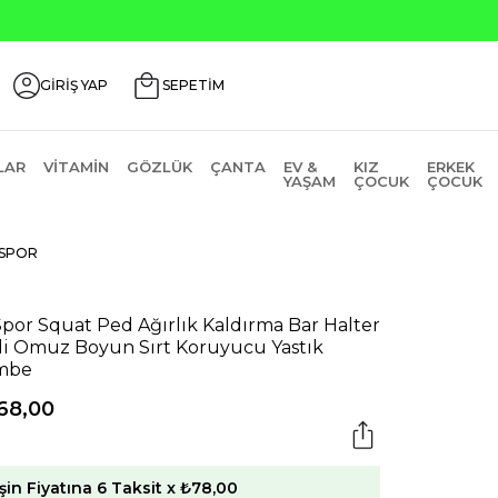
ili Ürünlerde ₺2000 Üzeri ₺200 İndirim Kodu: AGUSTOS200
GİRİŞ YAP
SEPETİM
LAR
VITAMIN
GÖZLÜK
ÇANTA
EV &
KIZ
ERKEK
YAŞAM
ÇOCUK
ÇOCUK
SPOR
por Squat Ped Ağırlık Kaldırma Bar Halter
i Omuz Boyun Sırt Koruyucu Yastık
mbe
68,00
şin Fiyatına 6 Taksit x ₺78,00