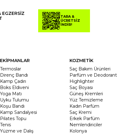
& EGZERSİZ
TARA &
T
ÜCRETSİZ
İNDİR!
EKİPMANLAR
KOZMETİK
Termoslar
Saç Bakım Ürünleri
Direnç Bandı
Parfüm ve Deodorant
Kamp Çadırı
Highlighter
Boks Eldiveni
Saç Boyası
Yoga Matı
Güneş Kremleri
Uyku Tulumu
Yüz Temizleme
Koşu Bandı
Kadın Parfüm
Kamp Sandalyesi
Saç Kremi
Pilates Topu
Erkek Parfüm
Tenis
Nemlendiriciler
Yüzme ve Dalış
Kolonya