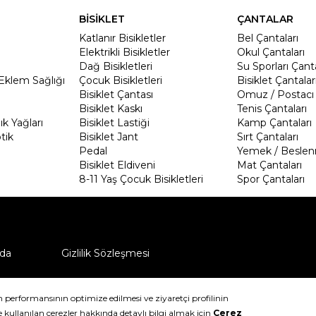
BİSİKLET
ÇANTALAR
Katlanır Bisikletler
Bel Çantaları
Elektrikli Bisikletler
Okul Çantaları
Dağ Bisikletleri
Su Sporları Çanta
Eklem Sağlığı
Çocuk Bisikletleri
Bisiklet Çantalar
Bisiklet Çantası
Omuz / Postacı 
Bisiklet Kaskı
Tenis Çantaları
k Yağları
Bisiklet Lastiği
Kamp Çantaları
tik
Bisiklet Jant
Sırt Çantaları
Pedal
Yemek / Beslen
Bisiklet Eldiveni
Mat Çantaları
8-11 Yaş Çocuk Bisikletleri
Spor Çantaları
da
Gizlilik Sözleşmesi
ü nasıl iade edebilirim?