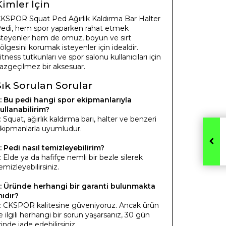
Kimler İçin
KSPOR Squat Ped Ağırlık Kaldırma Bar Halter
edi, hem spor yaparken rahat etmek
steyenler hem de omuz, boyun ve sırt
ölgesini korumak isteyenler için idealdir.
itness tutkunları ve spor salonu kullanıcıları için
azgeçilmez bir aksesuar.
Sık Sorulan Sorular
: Bu pedi hangi spor ekipmanlarıyla
ullanabilirim?
: Squat, ağırlık kaldırma barı, halter ve benzeri
kipmanlarla uyumludur.
: Pedi nasıl temizleyebilirim?
: Elde ya da hafifçe nemli bir bezle silerek
emizleyebilirsiniz.
: Üründe herhangi bir garanti bulunmakta
ıdır?
: CKSPOR kalitesine güveniyoruz. Ancak ürün
le ilgili herhangi bir sorun yaşarsanız, 30 gün
çinde iade edebilirsiniz.