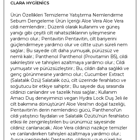
CLARA HYGIENICS
Ürün Özellikleri Temizleme Yatıştırma Nemlendirme
Sebum Dengeleme Ürün İçeriği Aloe Vera Aloe Vera
cildi nemlendirir.; Düzenli olarak kullanımı ve güneş
yanığı gibi çeşitli cilt rahatsızlıklarının iyileşmesine
yardımcı olur.; Pentavitin Pentavitin, cilt bariyerini
güçlendirmeye yardımcı olur ve ciltte uzun süreli nem
sağlar.; Bu sayede cilt daha yumuşak, pürüzsüz ve
nemli kalır.; Panthenol Panthenol (Provitamin B5), cildi
sakinleştirir ve tahrişleri azaltmaya yardımcı olur.; Cildi
yumuşatır ve pürüzsüzleştirir.; Bu, cildin daha sağlıklı ve
genç görünmesine yardımcı olur.; Cucumber Extract
(Salatalık Özü) Salatalık özü, cilt üzerinde ferahlatıcı ve
soğutucu bir etkiye sahiptir.; Bu sayede duş sırasında
cildinizi canlandırır ve tazelik hissi sağlar.; Kullanım
Amacı Duş deneyiminizi vegan Hydra Lock Duş Jeli ile
cilt bakımına dönüştürün! Aloe Vera'nın doğal tazeliği,
Pentavitin'in derin nemlendirici gücü, Panthenol'ün
cildi yatıştırıcı faydaları ve Salatalık Özütü'nün ferahlatıcı
etkisi ile zenginleştirilen bu ürünümüz sayesinde
cildiniz canlanacak.; Aloe Vera cildinizi nazikçe temizler
ve canlandırırken tahrişleri azaltmaya yardımcı olur.;
Ayrıca içeriğindeki Pentavitin, cildinizi uzun süreli bir