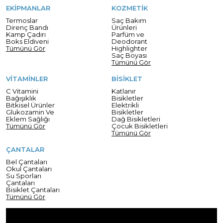
EKİPMANLAR
KOZMETİK
Termoslar
Saç Bakım
Direnç Bandı
Ürünleri
Kamp Çadırı
Parfüm ve
Boks Eldiveni
Deodorant
Tümünü Gör
Highlighter
Saç Boyası
Tümünü Gör
VİTAMİNLER
BİSİKLET
C Vitamini
Katlanır
Bağışıklık
Bisikletler
Bitkisel Ürünler
Elektrikli
Glukozamin Ve
Bisikletler
Eklem Sağlığı
Dağ Bisikletleri
Tümünü Gör
Çocuk Bisikletleri
Tümünü Gör
ÇANTALAR
Bel Çantaları
Okul Çantaları
Su Sporları
Çantaları
Bisiklet Çantaları
Tümünü Gör