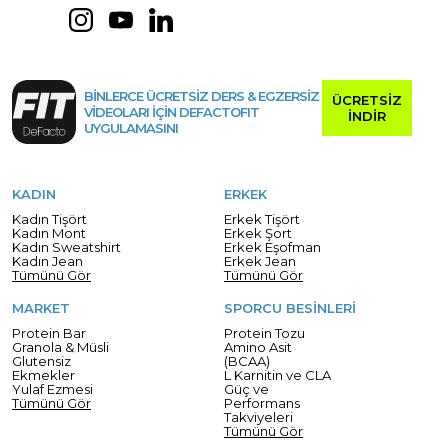
BİNLERCE ÜCRETSİZ DERS & EGZERSİZ
ÜCRETSİZ
VİDEOLARI İÇİN DEFACTOFIT
İNDİR
UYGULAMASINI
KADIN
ERKEK
Kadın Tişört
Erkek Tişört
Kadın Mont
Erkek Şort
Kadın Sweatshirt
Erkek Eşofman
Kadın Jean
Erkek Jean
Tümünü Gör
Tümünü Gör
MARKET
SPORCU BESİNLERİ
Protein Bar
Protein Tozu
Granola & Müsli
Amino Asit
Glutensiz
(BCAA)
Ekmekler
L Karnitin ve CLA
Yulaf Ezmesi
Güç ve
Tümünü Gör
Performans
Takviyeleri
Tümünü Gör