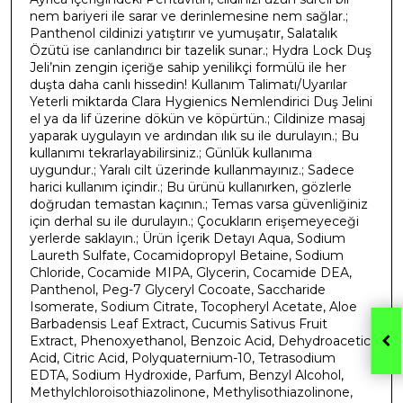
nem bariyeri ile sarar ve derinlemesine nem sağlar.;
Panthenol cildinizi yatıştırır ve yumuşatır, Salatalık
Özütü ise canlandırıcı bir tazelik sunar.; Hydra Lock Duş
Jeli’nin zengin içeriğe sahip yenilikçi formülü ile her
duşta daha canlı hissedin! Kullanım Talimatı/Uyarılar
Yeterli miktarda Clara Hygienics Nemlendirici Duş Jelini
el ya da lif üzerine dökün ve köpürtün.; Cildinize masaj
yaparak uygulayın ve ardından ılık su ile durulayın.; Bu
kullanımı tekrarlayabilirsiniz.; Günlük kullanıma
uygundur.; Yaralı cilt üzerinde kullanmayınız.; Sadece
harici kullanım içindir.; Bu ürünü kullanırken, gözlerle
doğrudan temastan kaçının.; Temas varsa güvenliğiniz
için derhal su ile durulayın.; Çocukların erişemeyeceği
yerlerde saklayın.; Ürün İçerik Detayı Aqua, Sodium
Laureth Sulfate, Cocamidopropyl Betaine, Sodium
Chloride, Cocamide MIPA, Glycerin, Cocamide DEA,
Panthenol, Peg-7 Glyceryl Cocoate, Saccharide
Isomerate, Sodium Citrate, Tocopheryl Acetate, Aloe
Barbadensis Leaf Extract, Cucumis Sativus Fruit
Extract, Phenoxyethanol, Benzoic Acid, Dehydroacetic
Acid, Citric Acid, Polyquaternium-10, Tetrasodium
EDTA, Sodium Hydroxide, Parfum, Benzyl Alcohol,
Methylchloroisothiazolinone, Methylisothiazolinone,