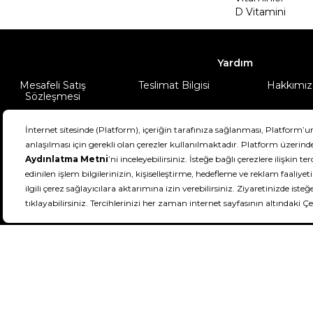
D Vitamini
Yardım
Mesafeli Satış
Teslimat Bilgisi
Hakkımız
Sözleşmesi
Şartlar & Koşullar
Ürünüm
DeFactoFIT ©️ 2022-2026. Tüm hakları sa
11