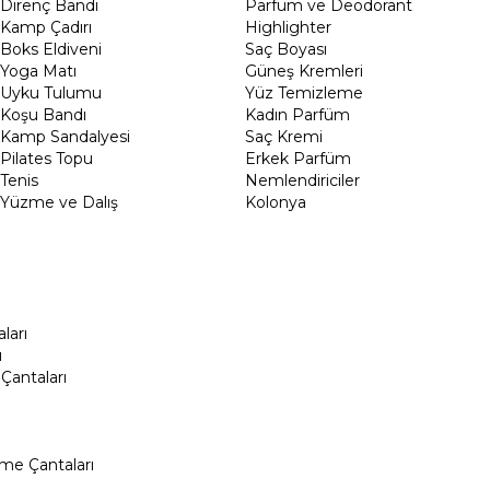
Direnç Bandı
Parfüm ve Deodorant
Kamp Çadırı
Highlighter
Boks Eldiveni
Saç Boyası
Yoga Matı
Güneş Kremleri
Uyku Tulumu
Yüz Temizleme
Koşu Bandı
Kadın Parfüm
Kamp Sandalyesi
Saç Kremi
Pilates Topu
Erkek Parfüm
Tenis
Nemlendiriciler
Yüzme ve Dalış
Kolonya
ları
ı
Çantaları
me Çantaları