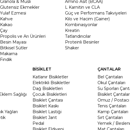
Granola & Müsli
Amino Asit (BCAA)
Glutensiz Ekmekler
L Karnitin ve CLA
Yulaf Ezmesi
Güç ve Performans Takviyeleri
Kahve
Kilo ve Hacim (Gainer)
Kakao
Kombinasyonlar
Çay
Kreatin
Propolis ve Arı Ürünleri
Tatlandırıcılar
Besin Mayası
Proteinli Besinler
Bitkisel Sütler
Shaker
Makarna
Fındık
BİSİKLET
ÇANTALAR
Katlanır Bisikletler
Bel Çantaları
Elektrikli Bisikletler
Okul Çantaları
Dağ Bisikletleri
Su Sporları Çanta
Eklem Sağlığı
Çocuk Bisikletleri
Bisiklet Çantalar
Bisiklet Çantası
Omuz / Postacı 
Bisiklet Kaskı
Tenis Çantaları
k Yağları
Bisiklet Lastiği
Kamp Çantaları
tik
Bisiklet Jant
Sırt Çantaları
Pedal
Yemek / Beslen
Bisiklet Eldiveni
Mat Çantaları