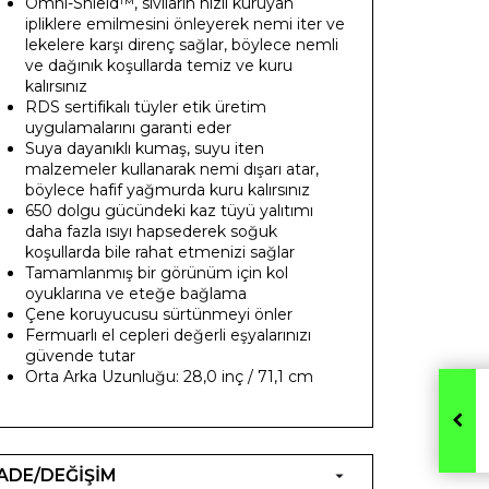
Omni-Shield™, sıvıların hızlı kuruyan
ipliklere emilmesini önleyerek nemi iter ve
lekelere karşı direnç sağlar, böylece nemli
ve dağınık koşullarda temiz ve kuru
kalırsınız
RDS sertifikalı tüyler etik üretim
uygulamalarını garanti eder
Suya dayanıklı kumaş, suyu iten
malzemeler kullanarak nemi dışarı atar,
böylece hafif yağmurda kuru kalırsınız
650 dolgu gücündeki kaz tüyü yalıtımı
daha fazla ısıyı hapsederek soğuk
koşullarda bile rahat etmenizi sağlar
Tamamlanmış bir görünüm için kol
oyuklarına ve eteğe bağlama
Çene koruyucusu sürtünmeyi önler
Fermuarlı el cepleri değerli eşyalarınızı
güvende tutar
Orta Arka Uzunluğu: 28,0 inç / 71,1 cm
İADE/DEĞİŞİM