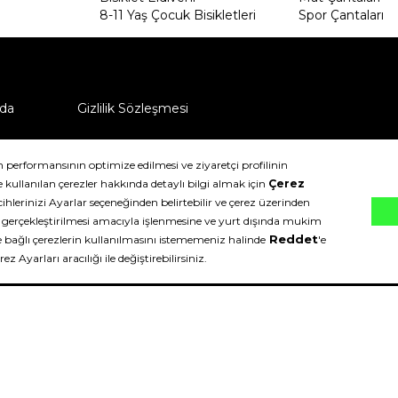
8-11 Yaş Çocuk Bisikletleri
Spor Çantaları
da
Gizlilik Sözleşmesi
ü nasıl iade edebilirim?
klıdır.