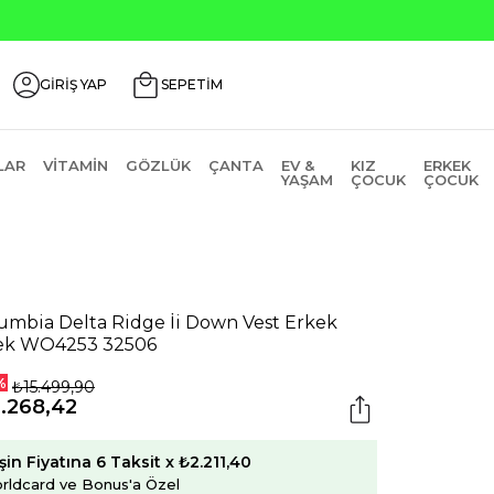
GİRİŞ YAP
SEPETİM
LAR
VITAMIN
GÖZLÜK
ÇANTA
EV &
KIZ
ERKEK
YAŞAM
ÇOCUK
ÇOCUK
umbia Delta Ridge İi Down Vest Erkek
ek WO4253 32506
%
₺15.499,90
.268,42
şin Fiyatına 6 Taksit x ₺2.211,40
rldcard ve Bonus'a Özel