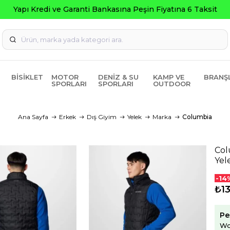
nkasına Peşin Fiyatına 6 Taksit
BISIKLET
MOTOR
DENIZ & SU
KAMP VE
BRANŞ
SPORLARI
SPORLARI
OUTDOOR
Ana Sayfa
Erkek
Dış Giyim
Yelek
Marka
Columbia
Col
Yel
-14
₺13
Pe
Wo