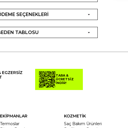
ÖDEME SEÇENEKLERİ
BEDEN TABLOSU
& EGZERSİZ
TARA &
T
ÜCRETSİZ
İNDİR!
EKİPMANLAR
KOZMETİK
Termoslar
Saç Bakım Ürünleri