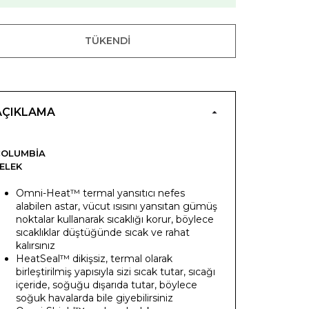
TÜKENDI
AÇIKLAMA
COLUMBIA
ELEK
Omni-Heat™ termal yansıtıcı nefes
alabilen astar, vücut ısısını yansıtan gümüş
noktalar kullanarak sıcaklığı korur, böylece
sıcaklıklar düştüğünde sıcak ve rahat
kalırsınız
HeatSeal™ dikişsiz, termal olarak
birleştirilmiş yapısıyla sizi sıcak tutar, sıcağı
içeride, soğuğu dışarıda tutar, böylece
soğuk havalarda bile giyebilirsiniz