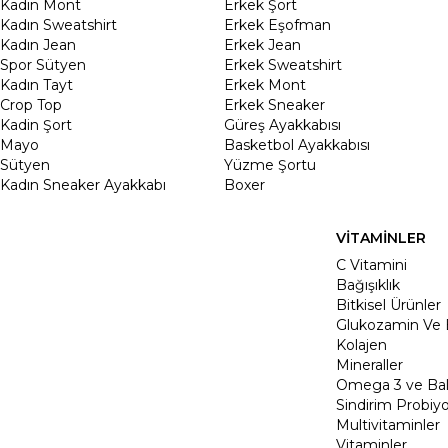
Kadın Mont
Erkek Şort
Kadın Sweatshirt
Erkek Eşofman
Kadın Jean
Erkek Jean
Spor Sütyen
Erkek Sweatshirt
Kadın Tayt
Erkek Mont
Crop Top
Erkek Sneaker
Kadin Şort
Güreş Ayakkabısı
Mayo
Basketbol Ayakkabısı
Sütyen
Yüzme Şortu
Kadın Sneaker Ayakkabı
Boxer
VİTAMİNLER
C Vitamini
Bağışıklık
Bitkisel Ürünler
Glukozamin Ve 
Kolajen
Mineraller
Omega 3 ve Balı
Sindirim Probiyo
Multivitaminler
Vitaminler