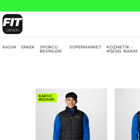
Yapı Kredi ve Garanti Ba
KADIN
ERKEK
SPORCU
SÜPERMARKET
KOZMETIK -
BESINLERI
KIŞISEL BAKIM
KARGO
BEDAVA!