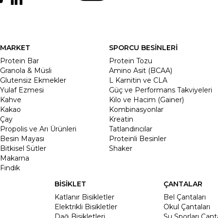
MARKET
SPORCU BESİNLERİ
Protein Bar
Protein Tozu
Granola & Müsli
Amino Asit (BCAA)
Glutensiz Ekmekler
L Karnitin ve CLA
Yulaf Ezmesi
Güç ve Performans Takviyeleri
Kahve
Kilo ve Hacim (Gainer)
Kakao
Kombinasyonlar
Çay
Kreatin
Propolis ve Arı Ürünleri
Tatlandırıcılar
Besin Mayası
Proteinli Besinler
Bitkisel Sütler
Shaker
Makarna
Fındık
BİSİKLET
ÇANTALAR
Katlanır Bisikletler
Bel Çantaları
Elektrikli Bisikletler
Okul Çantaları
Dağ Bisikletleri
Su Sporları Çanta