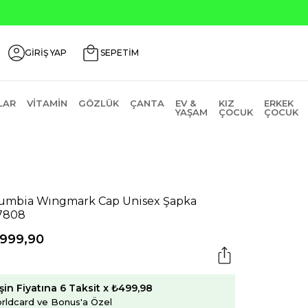
GİRİŞ YAP
SEPETİM
LAR
VITAMIN
GÖZLÜK
ÇANTA
EV &
KIZ
ERKEK
YAŞAM
ÇOCUK
ÇOCUK
umbia Wıngmark Cap Unisex Şapka
7808
.999,90
şin Fiyatına 6 Taksit x ₺499,98
rldcard ve Bonus'a Özel