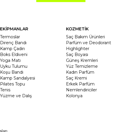
EKİPMANLAR
KOZMETİK
Termoslar
Saç Bakım Ürünleri
Direnç Bandı
Parfüm ve Deodorant
Kamp Çadırı
Highlighter
Boks Eldiveni
Saç Boyası
Yoga Matı
Güneş Kremleri
Uyku Tulumu
Yüz Temizleme
Koşu Bandı
Kadın Parfüm
Kamp Sandalyesi
Saç Kremi
Pilates Topu
Erkek Parfüm
Tenis
Nemlendiriciler
Yüzme ve Dalış
Kolonya
ları