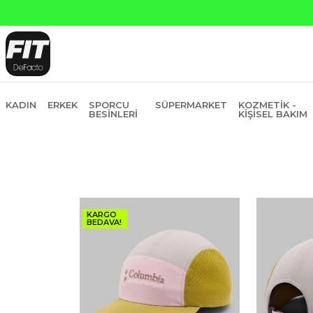
Yapı Kredi ve Garanti Bankasın
KADIN
ERKEK
SPORCU
SÜPERMARKET
KOZMETIK -
BESINLERI
KIŞISEL BAKIM
KARGO
BEDAVA!