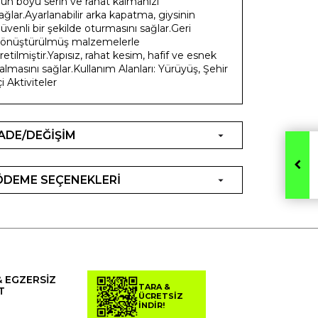
ün boyu serin ve rahat kalmanızı
ağlar.Ayarlanabilir arka kapatma, giysinin
üvenli bir şekilde oturmasını sağlar.Geri
önüştürülmüş malzemelerle
retilmiştir.Yapısız, rahat kesim, hafif ve esnek
almasını sağlar.Kullanım Alanları: Yürüyüş, Şehir
çi Aktiviteler
İADE/DEĞİŞİM
ÖDEME SEÇENEKLERİ
& EGZERSİZ
TARA &
T
ÜCRETSİZ
İNDİR!