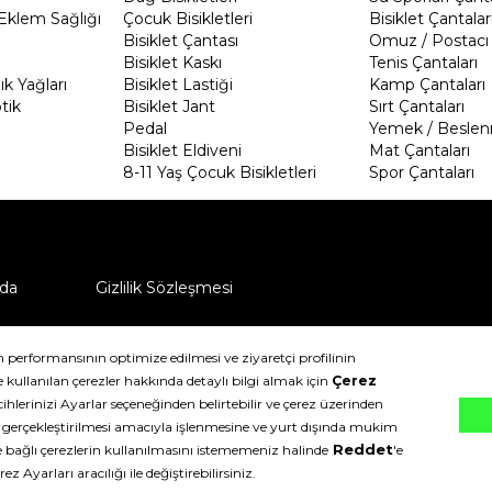
Eklem Sağlığı
Çocuk Bisikletleri
Bisiklet Çantalar
Bisiklet Çantası
Omuz / Postacı 
Bisiklet Kaskı
Tenis Çantaları
k Yağları
Bisiklet Lastiği
Kamp Çantaları
tik
Bisiklet Jant
Sırt Çantaları
Pedal
Yemek / Beslen
Bisiklet Eldiveni
Mat Çantaları
8-11 Yaş Çocuk Bisikletleri
Spor Çantaları
da
Gizlilik Sözleşmesi
ü nasıl iade edebilirim?
klıdır.