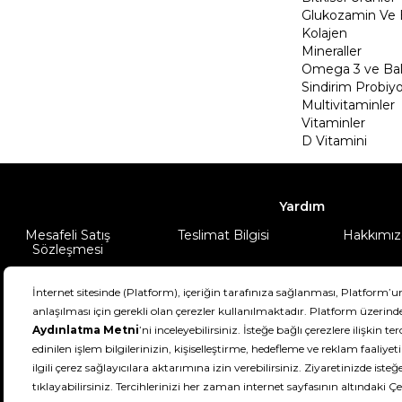
Glukozamin Ve 
Kolajen
Mineraller
Omega 3 ve Balı
Sindirim Probiyo
Multivitaminler
Vitaminler
D Vitamini
Yardım
Mesafeli Satış
Teslimat Bilgisi
Hakkımız
Sözleşmesi
Şartlar & Koşullar
Ürünüm
DeFactoFIT ©️ 2022-2026. Tüm hakları sa