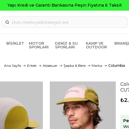
a Peşin Fiyatına 6 Taksit
BISIKLET
MOTOR
DENIZ & SU
KAMP VE
BRANŞ
SPORLARI
SPORLARI
OUTDOOR
Ana Sayfa
Erkek
Aksesuar
Şapka & Bere
Marka
Columbia
Col
CU
₺2
Pe
Wo