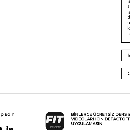
g
s
g
d
ü
k
İ
ip Edin
BİNLERCE ÜCRETSİZ DERS 
VİDEOLARI İÇİN DEFACTOFI
UYGULAMASINI