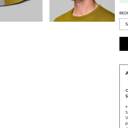
BED
Ş
H
t
V
p