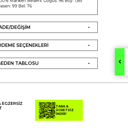
00% Manken Bedeni: Göğüs: 96 Boy: 1,85
asen: 99 Bel: 76
İADE/DEĞİŞİM
ÖDEME SEÇENEKLERİ
BEDEN TABLOSU
& EGZERSİZ
TARA &
T
ÜCRETSİZ
İNDİR!