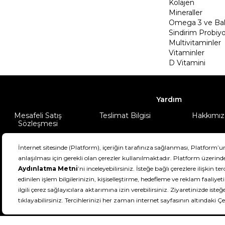
Kolajen
Mineraller
Omega 3 ve Balı
Sindirim Probiyo
Multivitaminler
Vitaminler
D Vitamini
Yardım
Mesafeli Satış
Teslimat Bilgisi
Hakkımız
Sözleşmesi
Şartlar & Koşullar
Ürünüm
DeFactoFIT ©️ 2022-2026. Tüm hakları sa
11
SEÇİNİZ