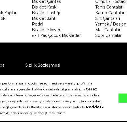
Bisiklet Çantası
Omuz / Postacı 
Bisiklet Kaskı
Tenis Çantaları
k Yağları
Bisiklet Lastiği
Kamp Çantaları
tik
Bisiklet Jant
Sırt Çantaları
Pedal
Yemek / Beslen
Bisiklet Eldiveni
Mat Çantaları
8-11 Yaş Çocuk Bisikletleri
Spor Çantaları
da
Gizlilik Sözleşmesi
ü nasıl iade edebilirim?
klıdır.