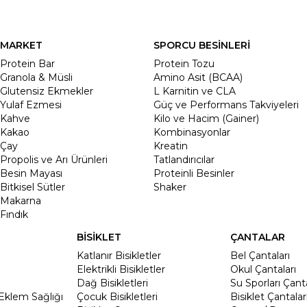
MARKET
SPORCU BESİNLERİ
Protein Bar
Protein Tozu
Granola & Müsli
Amino Asit (BCAA)
Glutensiz Ekmekler
L Karnitin ve CLA
Yulaf Ezmesi
Güç ve Performans Takviyeleri
Kahve
Kilo ve Hacim (Gainer)
Kakao
Kombinasyonlar
Çay
Kreatin
Propolis ve Arı Ürünleri
Tatlandırıcılar
Besin Mayası
Proteinli Besinler
Bitkisel Sütler
Shaker
Makarna
Fındık
BİSİKLET
ÇANTALAR
Katlanır Bisikletler
Bel Çantaları
Elektrikli Bisikletler
Okul Çantaları
Dağ Bisikletleri
Su Sporları Çanta
Eklem Sağlığı
Çocuk Bisikletleri
Bisiklet Çantalar