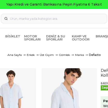
Seçili 
BISIKLET
MOTOR
DENIZ & SU
KAMP VE
BRANŞ
SPORLARI
SPORLARI
OUTDOOR
Ana Sayfa
Erkek
Üst Giyim
Gömlek
Marka
Defacto
DeF
Kol
₺60
Sep
Pe
Wo