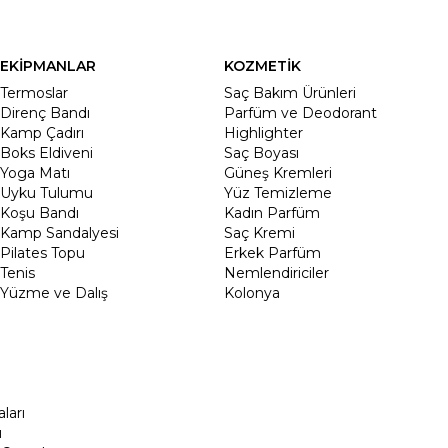
EKİPMANLAR
KOZMETİK
Termoslar
Saç Bakım Ürünleri
Direnç Bandı
Parfüm ve Deodorant
Kamp Çadırı
Highlighter
Boks Eldiveni
Saç Boyası
Yoga Matı
Güneş Kremleri
Uyku Tulumu
Yüz Temizleme
Koşu Bandı
Kadın Parfüm
Kamp Sandalyesi
Saç Kremi
Pilates Topu
Erkek Parfüm
Tenis
Nemlendiriciler
Yüzme ve Dalış
Kolonya
ları
ı