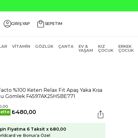
Ürünlerde ₺2000 Üzeri ₺200 İndirim Kodu: AGUSTOS200
GİRİŞ YAP
SEPETİM
LAR
VITAMIN
GÖZLÜK
ÇANTA
EV &
KIZ
ERKEK
YAŞAM
ÇOCUK
ÇOCUK
acto %100 Keten Relax Fit Apaş Yaka Kısa
lu Gömlek F4597AX25HSBE771
0,00
₺480,00
ette
şin Fiyatına 6 Taksit x ₺80,00
rldcard ve Bonus'a Özel