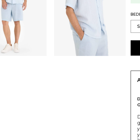
BED
D
g
y
y