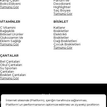
Kamp Çadırı
Parfüm ve
Boks Eldiveni
Deodorant
Tümünü Gör
Highlighter
Saç Boyası
Tümünü Gör
VİTAMİNLER
BİSİKLET
C Vitamini
Katlanır
Bağışıklık
Bisikletler
Bitkisel Ürünler
Elektrikli
Glukozamin Ve
Bisikletler
Eklem Sağlığı
Dağ Bisikletleri
Tümünü Gör
Çocuk Bisikletleri
Tümünü Gör
ÇANTALAR
Bel Çantaları
Okul Çantaları
Su Sporları
Çantaları
Bisiklet Çantaları
Tümünü Gör
Yardım
Mesafeli Satış Sözleşmesi
Teslimat Bilgisi