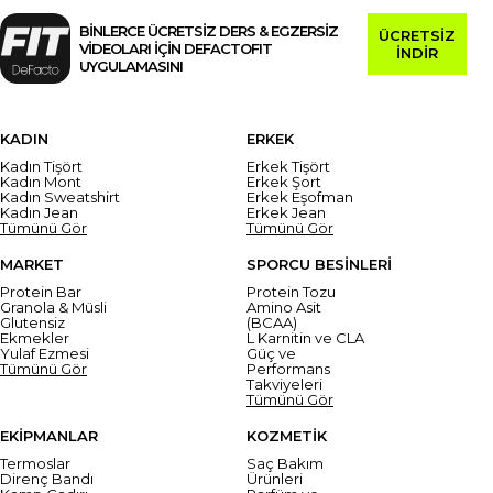
BİNLERCE ÜCRETSİZ DERS & EGZERSİZ
ÜCRETSİZ
VİDEOLARI İÇİN DEFACTOFIT
İNDİR
UYGULAMASINI
KADIN
ERKEK
Kadın Tişört
Erkek Tişört
Kadın Mont
Erkek Şort
Kadın Sweatshirt
Erkek Eşofman
Kadın Jean
Erkek Jean
Tümünü Gör
Tümünü Gör
MARKET
SPORCU BESİNLERİ
Protein Bar
Protein Tozu
Granola & Müsli
Amino Asit
Glutensiz
(BCAA)
Ekmekler
L Karnitin ve CLA
Yulaf Ezmesi
Güç ve
Tümünü Gör
Performans
Takviyeleri
Tümünü Gör
EKİPMANLAR
KOZMETİK
Termoslar
Saç Bakım
Direnç Bandı
Ürünleri