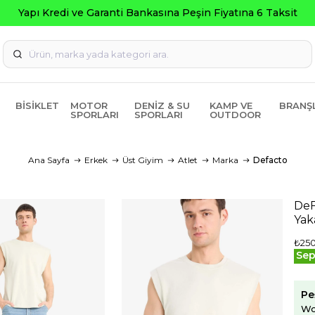
na 6 Taksit
BISIKLET
MOTOR
DENIZ & SU
KAMP VE
BRANŞ
SPORLARI
SPORLARI
OUTDOOR
Ana Sayfa
Erkek
Üst Giyim
Atlet
Marka
Defacto
DeF
Yak
₺25
Sep
Pe
Wo