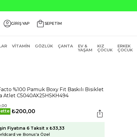
GİRİŞ YAP
SEPETİM
LAR
VITAMIN
GÖZLÜK
ÇANTA
EV &
KIZ
ERKEK
YAŞAM
ÇOCUK
ÇOCUK
acto %100 Pamuk Boxy Fit Baskılı Bisiklet
a Atlet C5040AX25HSKH494
0,00
₺200,00
ette
şin Fiyatına 6 Taksit x ₺33,33
rldcard ve Bonus'a Özel