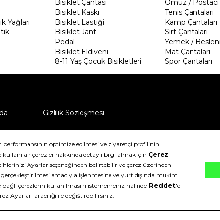
Bisiklet Çantası
Omuz / Postacı 
Bisiklet Kaskı
Tenis Çantaları
k Yağları
Bisiklet Lastiği
Kamp Çantaları
tik
Bisiklet Jant
Sırt Çantaları
Pedal
Yemek / Beslen
Bisiklet Eldiveni
Mat Çantaları
8-11 Yaş Çocuk Bisikletleri
Spor Çantaları
da
Gizlilik Sözleşmesi
ü nasıl iade edebilirim?
klıdır.