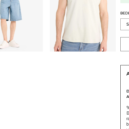
BED
%
B
r
b