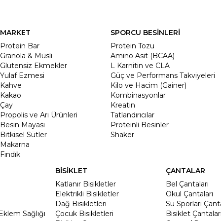
MARKET
SPORCU BESİNLERİ
Protein Bar
Protein Tozu
Granola & Müsli
Amino Asit (BCAA)
Glutensiz Ekmekler
L Karnitin ve CLA
Yulaf Ezmesi
Güç ve Performans Takviyeleri
Kahve
Kilo ve Hacim (Gainer)
Kakao
Kombinasyonlar
Çay
Kreatin
Propolis ve Arı Ürünleri
Tatlandırıcılar
Besin Mayası
Proteinli Besinler
Bitkisel Sütler
Shaker
Makarna
Fındık
BİSİKLET
ÇANTALAR
Katlanır Bisikletler
Bel Çantaları
Elektrikli Bisikletler
Okul Çantaları
Dağ Bisikletleri
Su Sporları Çanta
Eklem Sağlığı
Çocuk Bisikletleri
Bisiklet Çantalar