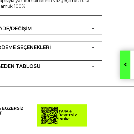
apısıyla yaz kombinlerinin vazgeçilmezi olur.
Pamuk 100%
İADE/DEĞİŞİM
ÖDEME SEÇENEKLERİ
BEDEN TABLOSU
& EGZERSİZ
TARA &
T
ÜCRETSİZ
İNDİR!