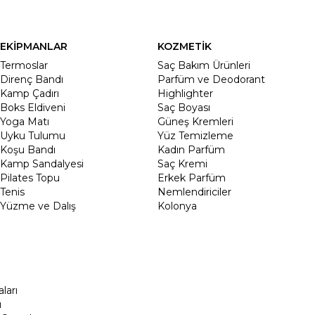
EKİPMANLAR
KOZMETİK
Termoslar
Saç Bakım Ürünleri
Direnç Bandı
Parfüm ve Deodorant
Kamp Çadırı
Highlighter
Boks Eldiveni
Saç Boyası
Yoga Matı
Güneş Kremleri
Uyku Tulumu
Yüz Temizleme
Koşu Bandı
Kadın Parfüm
Kamp Sandalyesi
Saç Kremi
Pilates Topu
Erkek Parfüm
Tenis
Nemlendiriciler
Yüzme ve Dalış
Kolonya
ları
ı