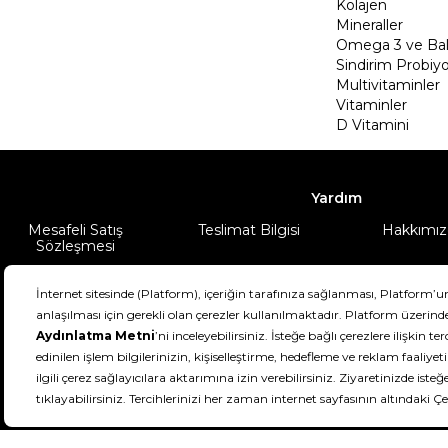
Kolajen
Mineraller
Omega 3 ve Balı
Sindirim Probiyo
Multivitaminler
Vitaminler
D Vitamini
Yardım
Mesafeli Satış
Teslimat Bilgisi
Hakkımız
Sözleşmesi
Şartlar & Koşullar
Ürünüm
DeFactoFIT ©️ 2022-2026. Tüm hakları sa
11
SEÇİNİZ