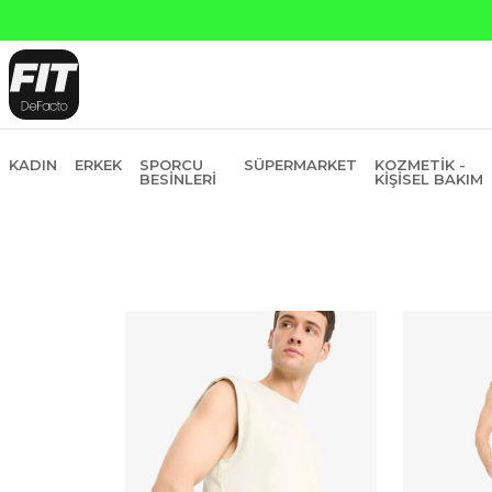
Yapı Kredi ve Garanti Bankasına Peşin Fiyatı
KADIN
ERKEK
SPORCU
SÜPERMARKET
KOZMETIK -
BESINLERI
KIŞISEL BAKIM