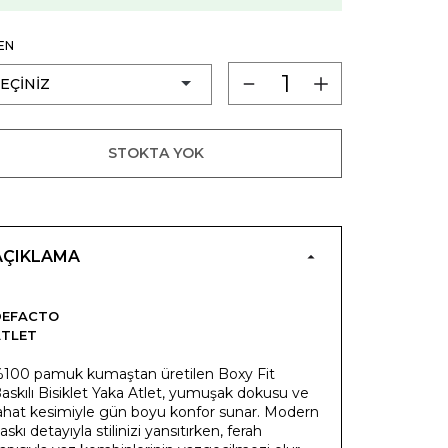
EN
STOKTA YOK
AÇIKLAMA
DEFACTO
ATLET
100 pamuk kumaştan üretilen Boxy Fit
askılı Bisiklet Yaka Atlet, yumuşak dokusu ve
ahat kesimiyle gün boyu konfor sunar. Modern
askı detayıyla stilinizi yansıtırken, ferah