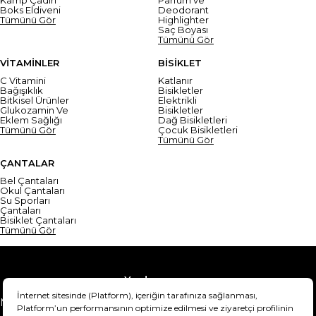
Boks Eldiveni
Deodorant
Tümünü Gör
Highlighter
Saç Boyası
Tümünü Gör
VİTAMİNLER
BİSİKLET
C Vitamini
Katlanır
Bağışıklık
Bisikletler
Bitkisel Ürünler
Elektrikli
Glukozamin Ve
Bisikletler
Eklem Sağlığı
Dağ Bisikletleri
Tümünü Gör
Çocuk Bisikletleri
Tümünü Gör
ÇANTALAR
Bel Çantaları
Okul Çantaları
Su Sporları
Çantaları
Bisiklet Çantaları
Tümünü Gör
Yardım
Mesafeli Satış Sözleşmesi
Teslimat Bilgisi