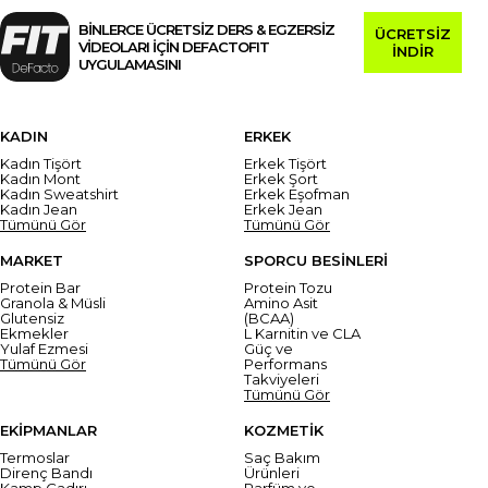
BİNLERCE ÜCRETSİZ DERS & EGZERSİZ
ÜCRETSİZ
VİDEOLARI İÇİN DEFACTOFIT
İNDİR
UYGULAMASINI
KADIN
ERKEK
Kadın Tişört
Erkek Tişört
Kadın Mont
Erkek Şort
Kadın Sweatshirt
Erkek Eşofman
Kadın Jean
Erkek Jean
Tümünü Gör
Tümünü Gör
MARKET
SPORCU BESİNLERİ
Protein Bar
Protein Tozu
Granola & Müsli
Amino Asit
Glutensiz
(BCAA)
Ekmekler
L Karnitin ve CLA
Yulaf Ezmesi
Güç ve
Tümünü Gör
Performans
Takviyeleri
Tümünü Gör
EKİPMANLAR
KOZMETİK
Termoslar
Saç Bakım
Direnç Bandı
Ürünleri
Kamp Çadırı
Parfüm ve