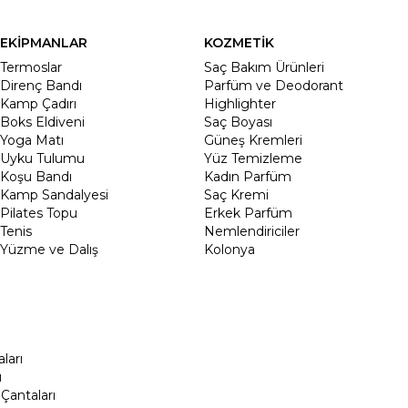
EKİPMANLAR
KOZMETİK
Termoslar
Saç Bakım Ürünleri
Direnç Bandı
Parfüm ve Deodorant
Kamp Çadırı
Highlighter
Boks Eldiveni
Saç Boyası
Yoga Matı
Güneş Kremleri
Uyku Tulumu
Yüz Temizleme
Koşu Bandı
Kadın Parfüm
Kamp Sandalyesi
Saç Kremi
Pilates Topu
Erkek Parfüm
Tenis
Nemlendiriciler
Yüzme ve Dalış
Kolonya
ları
ı
Çantaları