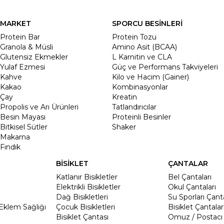
MARKET
SPORCU BESİNLERİ
Protein Bar
Protein Tozu
Granola & Müsli
Amino Asit (BCAA)
Glutensiz Ekmekler
L Karnitin ve CLA
Yulaf Ezmesi
Güç ve Performans Takviyeleri
Kahve
Kilo ve Hacim (Gainer)
Kakao
Kombinasyonlar
Çay
Kreatin
Propolis ve Arı Ürünleri
Tatlandırıcılar
Besin Mayası
Proteinli Besinler
Bitkisel Sütler
Shaker
Makarna
Fındık
BİSİKLET
ÇANTALAR
Katlanır Bisikletler
Bel Çantaları
Elektrikli Bisikletler
Okul Çantaları
Dağ Bisikletleri
Su Sporları Çanta
Eklem Sağlığı
Çocuk Bisikletleri
Bisiklet Çantalar
Bisiklet Çantası
Omuz / Postacı 