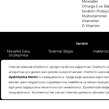
Mineraller
Omega 3 ve Balı
Sindirim Probiyo
Multivitaminler
Vitaminler
D Vitamini
Yardım
Mesafeli Satış
Teslimat Bilgisi
Hakkımız
Sözleşmesi
Şartlar & Koşullar
Ürünüm
DeFactoFIT ©️ 2022-2026. Tüm hakları sa
11
SEÇİNİZ