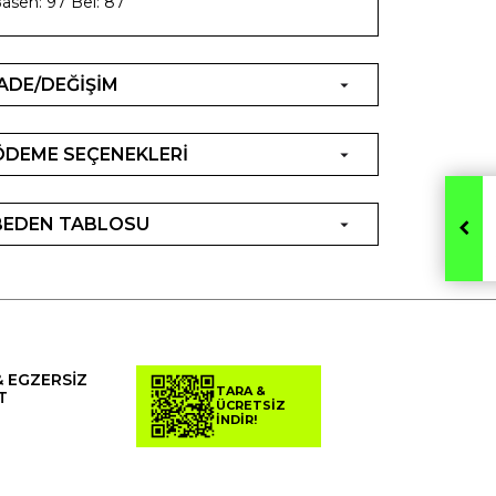
asen: 97 Bel: 87
İADE/DEĞİŞİM
ÖDEME SEÇENEKLERİ
BEDEN TABLOSU
& EGZERSİZ
TARA &
T
ÜCRETSİZ
İNDİR!