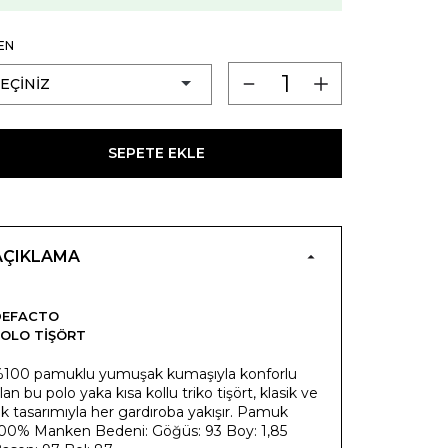
EN
SEPETE EKLE
AÇIKLAMA
DEFACTO
OLO TIŞÖRT
100 pamuklu yumuşak kumaşıyla konforlu
lan bu polo yaka kısa kollu triko tişört, klasik ve
ık tasarımıyla her gardıroba yakışır. Pamuk
00% Manken Bedeni: Göğüs: 93 Boy: 1,85