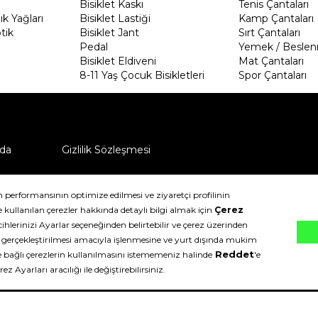
Bisiklet Kaskı
Tenis Çantaları
k Yağları
Bisiklet Lastiği
Kamp Çantaları
tik
Bisiklet Jant
Sırt Çantaları
Pedal
Yemek / Beslen
Bisiklet Eldiveni
Mat Çantaları
8-11 Yaş Çocuk Bisikletleri
Spor Çantaları
da
Gizlilik Sözleşmesi
ü nasıl iade edebilirim?
klıdır.