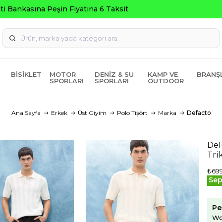
Seçili Ürünlerde ₺2000 Üzeri ₺200 İndirim Kodu: A
BISIKLET
MOTOR
DENIZ & SU
KAMP VE
BRANŞ
SPORLARI
SPORLARI
OUTDOOR
Ana Sayfa
Erkek
Üst Giyim
Polo Tişört
Marka
Defacto
DeF
Tri
₺699
Sep
Pe
Wo