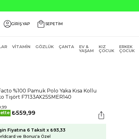
GUSTOS200
GİRİŞ YAP
SEPETİM
LAR
VITAMIN
GÖZLÜK
ÇANTA
EV &
KIZ
ERKEK
YAŞAM
ÇOCUK
ÇOCUK
acto %100 Pamuk Polo Yaka Kısa Kollu
ko Tişört F7133AX25SMER140
,99
₺559,99
ette
şin Fiyatına 6 Taksit x ₺93,33
rldcard ve Bonus'a Özel