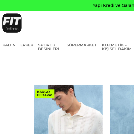
KADIN
ERKEK
SPORCU
SÜPERMARKET
KOZMETIK -
BESINLERI
KIŞISEL BAKIM
KARGO
BEDAVA!