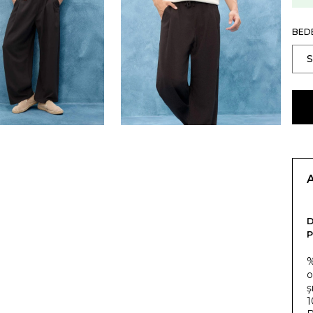
BED
P
%
o
ş
1