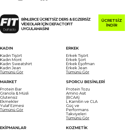
BİNLERCE ÜCRETSİZ DERS & EGZERSİZ
ÜCRETSİZ
VİDEOLARI İÇİN DEFACTOFIT
İNDİR
UYGULAMASINI
KADIN
ERKEK
Kadın Tişört
Erkek Tişört
Kadın Mont
Erkek Şort
Kadın Sweatshirt
Erkek Eşofman
Kadın Jean
Erkek Jean
Tümünü Gör
Tümünü Gör
MARKET
SPORCU BESİNLERİ
Protein Bar
Protein Tozu
Granola & Müsli
Amino Asit
Glutensiz
(BCAA)
Ekmekler
L Karnitin ve CLA
Yulaf Ezmesi
Güç ve
Tümünü Gör
Performans
Takviyeleri
Tümünü Gör
EKİPMANLAR
KOZMETİK