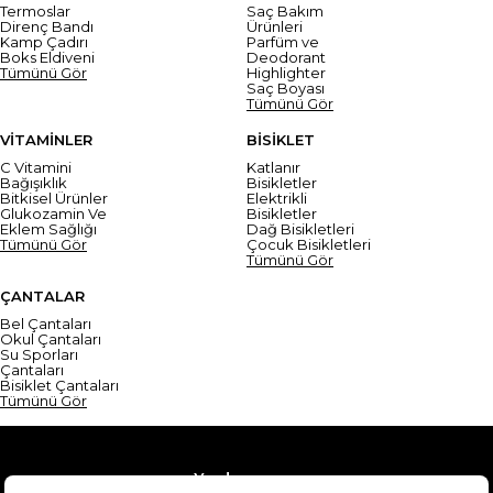
Termoslar
Saç Bakım
Direnç Bandı
Ürünleri
Kamp Çadırı
Parfüm ve
Boks Eldiveni
Deodorant
Tümünü Gör
Highlighter
Saç Boyası
Tümünü Gör
VİTAMİNLER
BİSİKLET
C Vitamini
Katlanır
Bağışıklık
Bisikletler
Bitkisel Ürünler
Elektrikli
Glukozamin Ve
Bisikletler
Eklem Sağlığı
Dağ Bisikletleri
Tümünü Gör
Çocuk Bisikletleri
Tümünü Gör
ÇANTALAR
Bel Çantaları
Okul Çantaları
Su Sporları
Çantaları
Bisiklet Çantaları
Tümünü Gör
Yardım