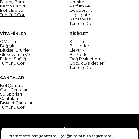
Direnç Bandı
Ürünleri
Kamp Çadırı
Parfüm ve
Boks Eldiveni
Deodorant
Tümünü Gör
Highlighter
Saç Boyası
Tümünü Gör
VİTAMİNLER
BİSİKLET
C Vitamini
Katlanır
Bağışıklık
Bisikletler
Bitkisel Ürünler
Elektrikli
Glukozamin Ve
Bisikletler
Eklem Sağlığı
Dağ Bisikletleri
Tümünü Gör
Çocuk Bisikletleri
Tümünü Gör
ÇANTALAR
Bel Çantaları
Okul Çantaları
Su Sporları
Çantaları
Bisiklet Çantaları
Tümünü Gör
Yardım
Mesafeli Satış Sözleşmesi
Teslimat Bilgisi