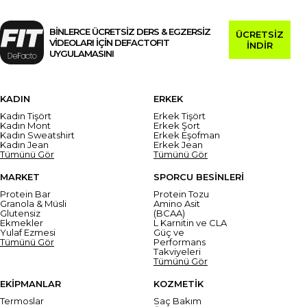
BİNLERCE ÜCRETSİZ DERS & EGZERSİZ
ÜCRETSİZ
VİDEOLARI İÇİN DEFACTOFIT
İNDİR
UYGULAMASINI
KADIN
ERKEK
Kadın Tişört
Erkek Tişört
Kadın Mont
Erkek Şort
Kadın Sweatshirt
Erkek Eşofman
Kadın Jean
Erkek Jean
Tümünü Gör
Tümünü Gör
MARKET
SPORCU BESİNLERİ
Protein Bar
Protein Tozu
Granola & Müsli
Amino Asit
Glutensiz
(BCAA)
Ekmekler
L Karnitin ve CLA
Yulaf Ezmesi
Güç ve
Tümünü Gör
Performans
Takviyeleri
Tümünü Gör
EKİPMANLAR
KOZMETİK
Termoslar
Saç Bakım