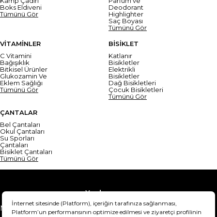
Kamp Çadırı
Parfüm ve
Boks Eldiveni
Deodorant
Tümünü Gör
Highlighter
Saç Boyası
Tümünü Gör
VİTAMİNLER
BİSİKLET
C Vitamini
Katlanır
Bağışıklık
Bisikletler
Bitkisel Ürünler
Elektrikli
Glukozamin Ve
Bisikletler
Eklem Sağlığı
Dağ Bisikletleri
Tümünü Gör
Çocuk Bisikletleri
Tümünü Gör
ÇANTALAR
Bel Çantaları
Okul Çantaları
Su Sporları
Çantaları
Bisiklet Çantaları
Tümünü Gör
Yardım
Mesafeli Satış Sözleşmesi
Teslimat Bilgisi