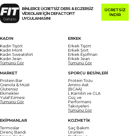
BİNLERCE ÜCRETSİZ DERS & EGZERSİZ
ÜCRETSİZ
VİDEOLARI İÇİN DEFACTOFIT
İNDİR
UYGULAMASINI
KADIN
ERKEK
Kadın Tişört
Erkek Tişört
Kadın Mont
Erkek Şort
Kadın Sweatshirt
Erkek Eşofman
Kadın Jean
Erkek Jean
Tümünü Gör
Tümünü Gör
MARKET
SPORCU BESİNLERİ
Protein Bar
Protein Tozu
Granola & Müsli
Amino Asit
Glutensiz
(BCAA)
Ekmekler
L Karnitin ve CLA
Yulaf Ezmesi
Güç ve
Tümünü Gör
Performans
Takviyeleri
Tümünü Gör
EKİPMANLAR
KOZMETİK
Termoslar
Saç Bakım
Direnç Bandı
Ürünleri