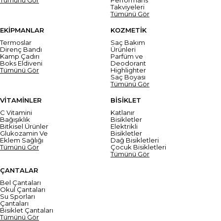
Takviyeleri
Tümünü Gör
EKİPMANLAR
KOZMETİK
Termoslar
Saç Bakım
Direnç Bandı
Ürünleri
Kamp Çadırı
Parfüm ve
Boks Eldiveni
Deodorant
Tümünü Gör
Highlighter
Saç Boyası
Tümünü Gör
VİTAMİNLER
BİSİKLET
C Vitamini
Katlanır
Bağışıklık
Bisikletler
Bitkisel Ürünler
Elektrikli
Glukozamin Ve
Bisikletler
Eklem Sağlığı
Dağ Bisikletleri
Tümünü Gör
Çocuk Bisikletleri
Tümünü Gör
ÇANTALAR
Bel Çantaları
Okul Çantaları
Su Sporları
Çantaları
Bisiklet Çantaları
Tümünü Gör