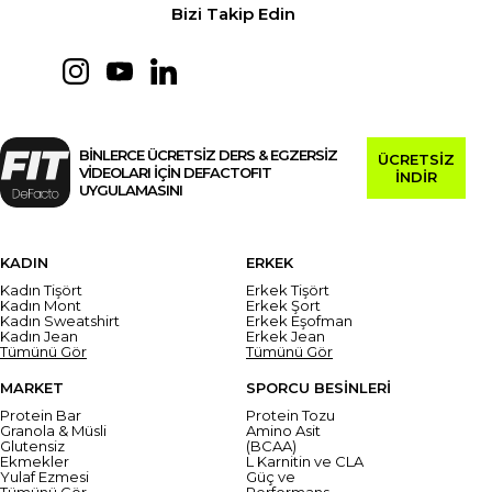
Bizi Takip Edin
BİNLERCE ÜCRETSİZ DERS & EGZERSİZ
ÜCRETSİZ
VİDEOLARI İÇİN DEFACTOFIT
İNDİR
UYGULAMASINI
KADIN
ERKEK
Kadın Tişört
Erkek Tişört
Kadın Mont
Erkek Şort
Kadın Sweatshirt
Erkek Eşofman
Kadın Jean
Erkek Jean
Tümünü Gör
Tümünü Gör
MARKET
SPORCU BESİNLERİ
Protein Bar
Protein Tozu
Granola & Müsli
Amino Asit
Glutensiz
(BCAA)
Ekmekler
L Karnitin ve CLA
Yulaf Ezmesi
Güç ve
Tümünü Gör
Performans