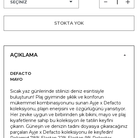
STOKTA YOK
AÇIKLAMA
DEFACTO
MAYO
Sıcak yaz günlerinde stilinizi deniz esintisiyle
buluşturun! Plaj giyiminde şıklık ve konforun
mükemmel kombinasyonunu sunan Ayje x Defacto
koleksiyonu, plajın enerjisini ve özgürlüğünü yansıtıyor.
Her zevke uygun ve birbirinden şık bikini, mayo ve plaj
kıyafetlerine sahip bu koleksiyon ile tatilin keyfini
çıkarın. Güneşin ve denizin tadını doyasıya çıkaracağınız
parçaları Ayje x Defacto koleksiyonu ile keşfedin!
Poliamid 78%,Elastan 22%,Elastan 9%,Poliester