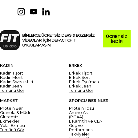
BİNLERCE ÜCRETSİZ DERS & EGZERSİZ
ÜCRETSİZ
VİDEOLARI İÇİN DEFACTOFIT
İNDİR
UYGULAMASINI
KADIN
ERKEK
Kadın Tişört
Erkek Tişört
Kadın Mont
Erkek Şort
Kadın Sweatshirt
Erkek Eşofman
Kadın Jean
Erkek Jean
Tümünü Gör
Tümünü Gör
MARKET
SPORCU BESİNLERİ
Protein Bar
Protein Tozu
Granola & Müsli
Amino Asit
Glutensiz
(BCAA)
Ekmekler
L Karnitin ve CLA
Yulaf Ezmesi
Güç ve
Tümünü Gör
Performans
Takviyeleri