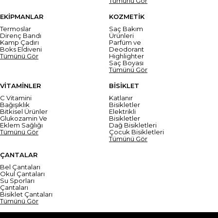
Tümünü Gör
EKİPMANLAR
KOZMETİK
Termoslar
Saç Bakım
Direnç Bandı
Ürünleri
Kamp Çadırı
Parfüm ve
Boks Eldiveni
Deodorant
Tümünü Gör
Highlighter
Saç Boyası
Tümünü Gör
VİTAMİNLER
BİSİKLET
C Vitamini
Katlanır
Bağışıklık
Bisikletler
Bitkisel Ürünler
Elektrikli
Glukozamin Ve
Bisikletler
Eklem Sağlığı
Dağ Bisikletleri
Tümünü Gör
Çocuk Bisikletleri
Tümünü Gör
ÇANTALAR
Bel Çantaları
Okul Çantaları
Su Sporları
Çantaları
Bisiklet Çantaları
Tümünü Gör