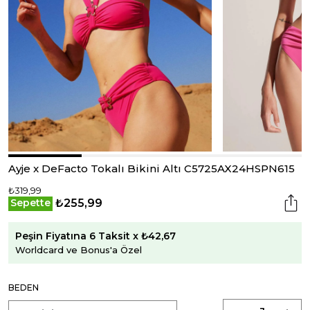
Ayje x DeFacto Tokalı Bikini Altı C5725AX24HSPN615
₺319,99
₺255,99
Sepette
Peşin Fiyatına 6 Taksit x ₺42,67
Worldcard ve Bonus'a Özel
BEDEN