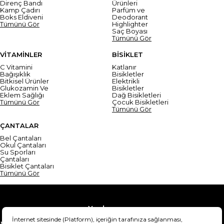
Direnç Bandı
Ürünleri
Kamp Çadırı
Parfüm ve
Boks Eldiveni
Deodorant
Tümünü Gör
Highlighter
Saç Boyası
Tümünü Gör
VİTAMİNLER
BİSİKLET
C Vitamini
Katlanır
Bağışıklık
Bisikletler
Bitkisel Ürünler
Elektrikli
Glukozamin Ve
Bisikletler
Eklem Sağlığı
Dağ Bisikletleri
Tümünü Gör
Çocuk Bisikletleri
Tümünü Gör
ÇANTALAR
Bel Çantaları
Okul Çantaları
Su Sporları
Çantaları
Bisiklet Çantaları
Tümünü Gör
Yardım