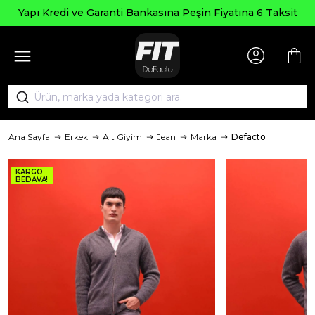
Yapı Kredi ve Garanti Bankasına Peşin Fiyatına 6 Taksit
Ana Sayfa
Erkek
Alt Giyim
Jean
Marka
Defacto
KARGO
BEDAVA!