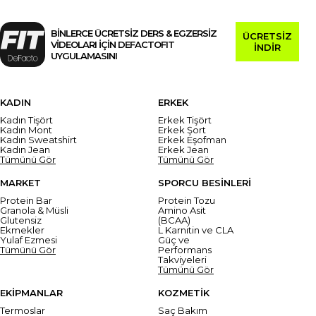
BİNLERCE ÜCRETSİZ DERS & EGZERSİZ
ÜCRETSİZ
VİDEOLARI İÇİN DEFACTOFIT
İNDİR
UYGULAMASINI
KADIN
ERKEK
Kadın Tişört
Erkek Tişört
Kadın Mont
Erkek Şort
Kadın Sweatshirt
Erkek Eşofman
Kadın Jean
Erkek Jean
Tümünü Gör
Tümünü Gör
MARKET
SPORCU BESİNLERİ
Protein Bar
Protein Tozu
Granola & Müsli
Amino Asit
Glutensiz
(BCAA)
Ekmekler
L Karnitin ve CLA
Yulaf Ezmesi
Güç ve
Tümünü Gör
Performans
Takviyeleri
Tümünü Gör
EKİPMANLAR
KOZMETİK
Termoslar
Saç Bakım