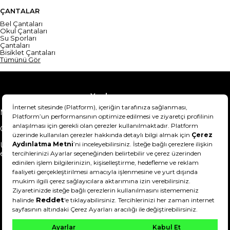
ÇANTALAR
Bel Çantaları
Okul Çantaları
Su Sporları
Çantaları
Bisiklet Çantaları
Tümünü Gör
Yardım
Mesafeli Satış Sözleşmesi
Teslimat Bilgisi
Gizlilik Sözleşmesi
Şartlar & Koşullar
Ürünümü nasıl iade
Hakkımızda
edebilirim?
DeFactoFIT ©️ 2022-2026. Tüm hakları saklıdır.