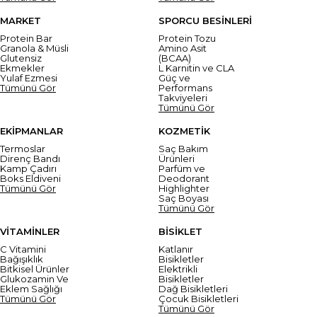
MARKET
SPORCU BESİNLERİ
Protein Bar
Protein Tozu
Granola & Müsli
Amino Asit
Glutensiz
(BCAA)
Ekmekler
L Karnitin ve CLA
Yulaf Ezmesi
Güç ve
Tümünü Gör
Performans
Takviyeleri
Tümünü Gör
EKİPMANLAR
KOZMETİK
Termoslar
Saç Bakım
Direnç Bandı
Ürünleri
Kamp Çadırı
Parfüm ve
Boks Eldiveni
Deodorant
Tümünü Gör
Highlighter
Saç Boyası
Tümünü Gör
VİTAMİNLER
BİSİKLET
C Vitamini
Katlanır
Bağışıklık
Bisikletler
Bitkisel Ürünler
Elektrikli
Glukozamin Ve
Bisikletler
Eklem Sağlığı
Dağ Bisikletleri
Tümünü Gör
Çocuk Bisikletleri
Tümünü Gör