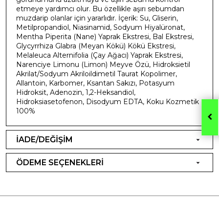
etmeye yardımcı olur. Bu özellikle aşırı sebumdan
muzdarip olanlar için yararlıdır. İçerik: Su, Gliserin,
Metilpropandiol, Niasinamid, Sodyum Hiyalüronat,
Mentha Piperita (Nane) Yaprak Ekstresi, Bal Ekstresi,
Glycyrrhiza Glabra (Meyan Kökü) Kökü Ekstresi,
Melaleuca Alternifolia (Çay Ağacı) Yaprak Ekstresi,
Narenciye Limonu (Limon) Meyve Özü, Hidroksietil
Akrilat/Sodyum Akriloildimetil Taurat Kopolimer,
Allantoin, Karbomer, Ksantan Sakızı, Potasyum
Hidroksit, Adenozin, 1,2-Heksandiol,
Hidroksiasetofenon, Disodyum EDTA, Koku Kozmetik
100%
İADE/DEĞİŞİM
ÖDEME SEÇENEKLERİ