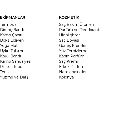
EKİPMANLAR
KOZMETİK
Termoslar
Saç Bakım Ürünleri
Direnç Bandı
Parfüm ve Deodorant
Kamp Çadırı
Highlighter
Boks Eldiveni
Saç Boyası
Yoga Matı
Güneş Kremleri
Uyku Tulumu
Yüz Temizleme
Koşu Bandı
Kadın Parfüm
Kamp Sandalyesi
Saç Kremi
Pilates Topu
Erkek Parfüm
Tenis
Nemlendiriciler
Yüzme ve Dalış
Kolonya
ları
ı