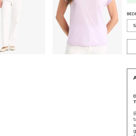
BED
T
B
t
s
g