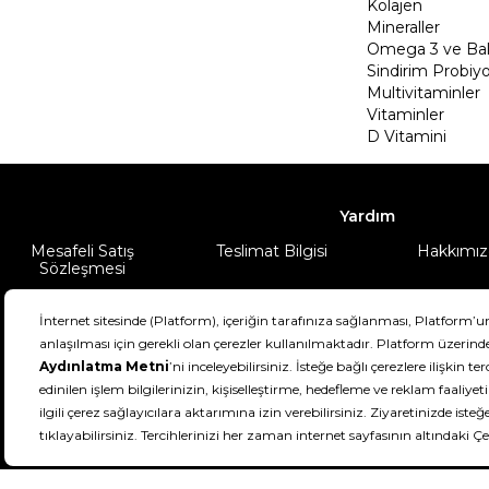
Kolajen
Mineraller
Omega 3 ve Balı
Sindirim Probiyo
Multivitaminler
Vitaminler
D Vitamini
Yardım
Mesafeli Satış
Teslimat Bilgisi
Hakkımız
Sözleşmesi
Şartlar & Koşullar
Ürünüm
DeFactoFIT ©️ 2022-2026. Tüm hakları sa
21
SEÇİNİZ