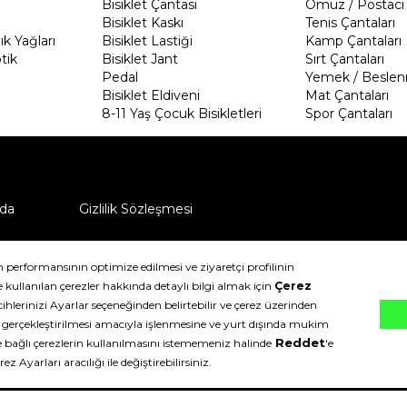
Bisiklet Çantası
Omuz / Postacı 
Bisiklet Kaskı
Tenis Çantaları
k Yağları
Bisiklet Lastiği
Kamp Çantaları
tik
Bisiklet Jant
Sırt Çantaları
Pedal
Yemek / Beslen
Bisiklet Eldiveni
Mat Çantaları
8-11 Yaş Çocuk Bisikletleri
Spor Çantaları
da
Gizlilik Sözleşmesi
ü nasıl iade edebilirim?
klıdır.