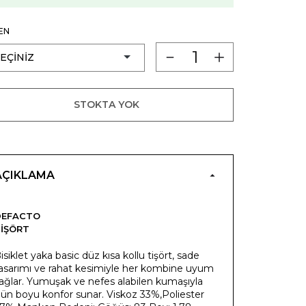
EN
STOKTA YOK
AÇIKLAMA
DEFACTO
IŞÖRT
isiklet yaka basic düz kısa kollu tişört, sade
asarımı ve rahat kesimiyle her kombine uyum
ağlar. Yumuşak ve nefes alabilen kumaşıyla
ün boyu konfor sunar. Viskoz 33%,Poliester