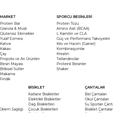
MARKET
SPORCU BESİNLERİ
Protein Bar
Protein Tozu
Granola & Müsli
Amino Asit (BCAA)
Glutensiz Ekmekler
L Karnitin ve CLA
Yulaf Ezmesi
Güç ve Performans Takviyeleri
Kahve
Kilo ve Hacim (Gainer)
Kakao
Kombinasyonlar
Çay
Kreatin
Propolis ve Arı Ürünleri
Tatlandırıcılar
Besin Mayası
Proteinli Besinler
Bitkisel Sütler
Shaker
Makarna
Fındık
BİSİKLET
ÇANTALAR
Katlanır Bisikletler
Bel Çantaları
Elektrikli Bisikletler
Okul Çantaları
Dağ Bisikletleri
Su Sporları Çanta
Eklem Sağlığı
Çocuk Bisikletleri
Bisiklet Çantalar