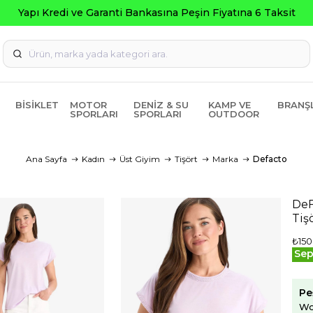
ksit
BISIKLET
MOTOR
DENIZ & SU
KAMP VE
BRANŞ
SPORLARI
SPORLARI
OUTDOOR
Ana Sayfa
Kadın
Üst Giyim
Tişört
Marka
Defacto
DeF
Tiş
₺150
Sep
Pe
Wo