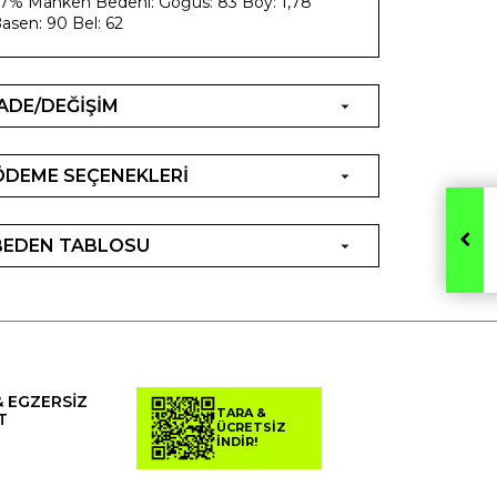
7% Manken Bedeni: Göğüs: 83 Boy: 1,78
asen: 90 Bel: 62
İADE/DEĞİŞİM
ÖDEME SEÇENEKLERİ
BEDEN TABLOSU
& EGZERSİZ
TARA &
T
ÜCRETSİZ
İNDİR!