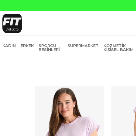
Yapı Kredi ve Garanti Bankasına Peşin Fiyatına 6 Ta
KADIN
ERKEK
SPORCU
SÜPERMARKET
KOZMETIK -
BESINLERI
KIŞISEL BAKIM