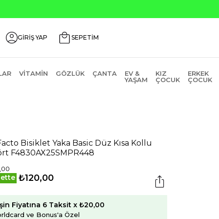
GİRİŞ YAP
SEPETİM
LAR
VITAMIN
GÖZLÜK
ÇANTA
EV &
KIZ
ERKEK
YAŞAM
ÇOCUK
ÇOCUK
acto Bisiklet Yaka Basic Düz Kısa Kollu
ört F4830AX25SMPR448
,00
₺120,00
ette
şin Fiyatına 6 Taksit x ₺20,00
rldcard ve Bonus'a Özel