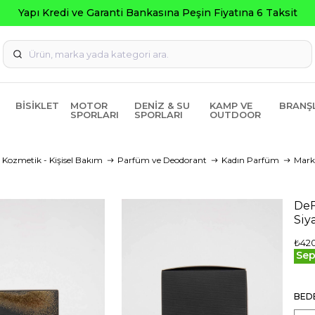
BISIKLET
MOTOR
DENIZ & SU
KAMP VE
BRANŞ
SPORLARI
SPORLARI
OUTDOOR
Kozmetik - Kişisel Bakım
Parfüm ve Deodorant
Kadın Parfüm
Mark
DeF
Siy
₺42
Sep
BED