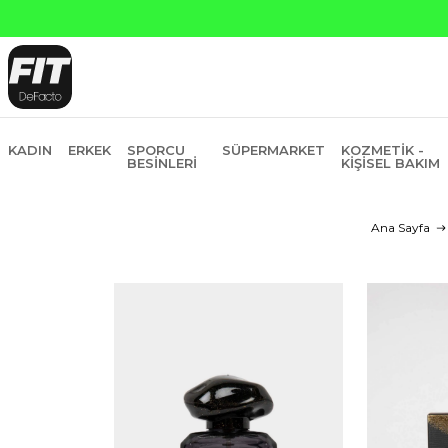
ankasına Peşin Fiyatına 6 Taksit
KADIN
ERKEK
SPORCU
SÜPERMARKET
KOZMETIK -
BESINLERI
KIŞISEL BAKIM
Ana Sayfa