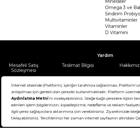
Mineraller
Omega 3 ve Balı
Sindirim Probiyo
Multivitaminler
Vitaminler
D Vitamini
Yardım
Mesafeli Satış
Teslimat Bilgisi
Hakkımız
Sözleşmesi
Şartlar & Koşullar
Ürünüm
DeFactoFIT ©️ 2022-2026. Tüm hakları sa
11
SEÇİNİZ