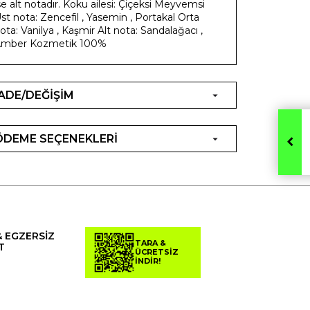
se alt notadır. Koku ailesi: Çiçeksi Meyvemsi
st nota: Zencefil , Yasemin , Portakal Orta
ota: Vanilya , Kaşmir Alt nota: Sandalağacı ,
mber Kozmetik 100%
İADE/DEĞİŞİM
ÖDEME SEÇENEKLERİ
& EGZERSİZ
TARA &
T
ÜCRETSİZ
İNDİR!