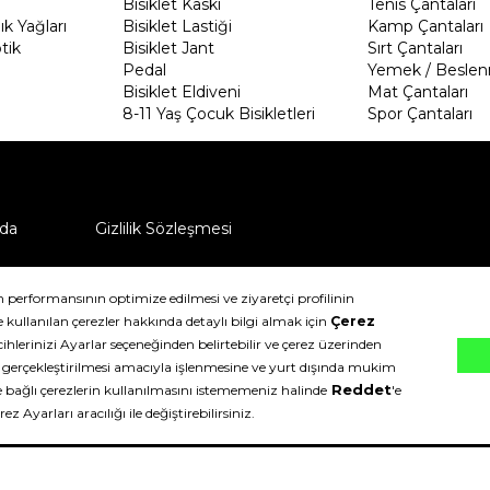
Bisiklet Kaskı
Tenis Çantaları
k Yağları
Bisiklet Lastiği
Kamp Çantaları
tik
Bisiklet Jant
Sırt Çantaları
Pedal
Yemek / Beslen
Bisiklet Eldiveni
Mat Çantaları
8-11 Yaş Çocuk Bisikletleri
Spor Çantaları
da
Gizlilik Sözleşmesi
ü nasıl iade edebilirim?
klıdır.