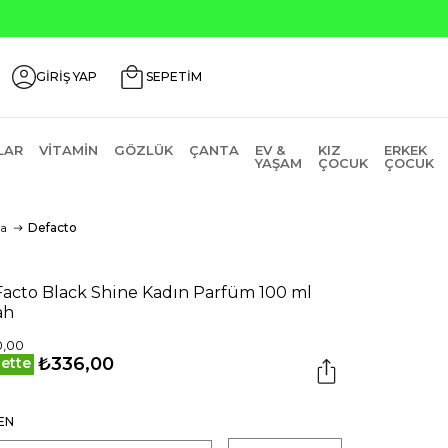
Seçili Ürünlerde ₺2000 Üz
GİRİŞ YAP
SEPETİM
LAR
VITAMIN
GÖZLÜK
ÇANTA
EV &
KIZ
ERKEK
YAŞAM
ÇOCUK
ÇOCUK
a
Defacto
acto Black Shine Kadın Parfüm 100 ml
ah
0,00
₺336,00
ette
EN