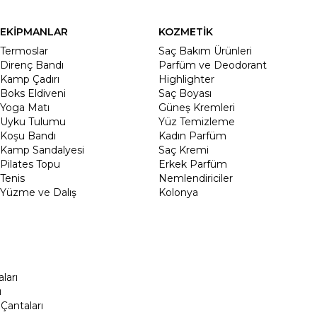
EKİPMANLAR
KOZMETİK
Termoslar
Saç Bakım Ürünleri
Direnç Bandı
Parfüm ve Deodorant
Kamp Çadırı
Highlighter
Boks Eldiveni
Saç Boyası
Yoga Matı
Güneş Kremleri
Uyku Tulumu
Yüz Temizleme
Koşu Bandı
Kadın Parfüm
Kamp Sandalyesi
Saç Kremi
Pilates Topu
Erkek Parfüm
Tenis
Nemlendiriciler
Yüzme ve Dalış
Kolonya
ları
ı
Çantaları