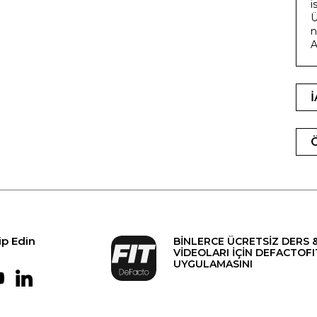
i
Ü
n
A
ip Edin
BİNLERCE ÜCRETSİZ DERS 
VİDEOLARI İÇİN DEFACTOFI
UYGULAMASINI