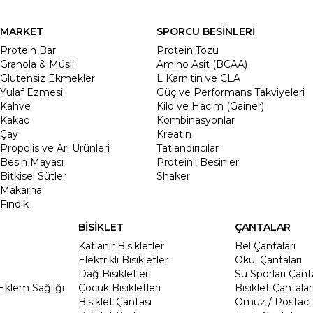
MARKET
SPORCU BESİNLERİ
Protein Bar
Protein Tozu
Granola & Müsli
Amino Asit (BCAA)
Glutensiz Ekmekler
L Karnitin ve CLA
Yulaf Ezmesi
Güç ve Performans Takviyeleri
Kahve
Kilo ve Hacim (Gainer)
Kakao
Kombinasyonlar
Çay
Kreatin
Propolis ve Arı Ürünleri
Tatlandırıcılar
Besin Mayası
Proteinli Besinler
Bitkisel Sütler
Shaker
Makarna
Fındık
BİSİKLET
ÇANTALAR
Katlanır Bisikletler
Bel Çantaları
Elektrikli Bisikletler
Okul Çantaları
Dağ Bisikletleri
Su Sporları Çanta
Eklem Sağlığı
Çocuk Bisikletleri
Bisiklet Çantalar
Bisiklet Çantası
Omuz / Postacı 