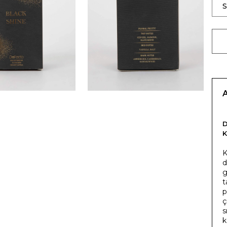
K
K
d
g
t
p
ç
s
k