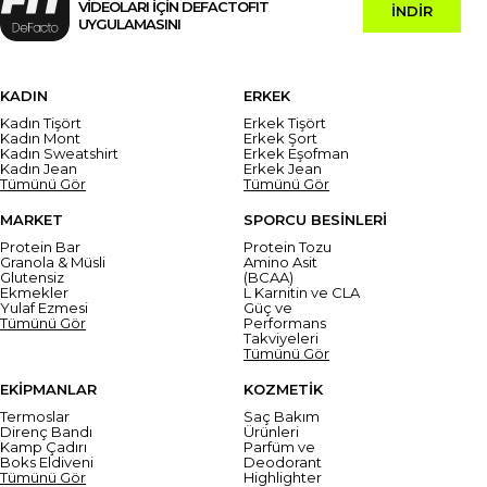
VİDEOLARI İÇİN DEFACTOFIT
İNDİR
UYGULAMASINI
KADIN
ERKEK
Kadın Tişört
Erkek Tişört
Kadın Mont
Erkek Şort
Kadın Sweatshirt
Erkek Eşofman
Kadın Jean
Erkek Jean
Tümünü Gör
Tümünü Gör
MARKET
SPORCU BESİNLERİ
Protein Bar
Protein Tozu
Granola & Müsli
Amino Asit
Glutensiz
(BCAA)
Ekmekler
L Karnitin ve CLA
Yulaf Ezmesi
Güç ve
Tümünü Gör
Performans
Takviyeleri
Tümünü Gör
EKİPMANLAR
KOZMETİK
Termoslar
Saç Bakım
Direnç Bandı
Ürünleri
Kamp Çadırı
Parfüm ve
Boks Eldiveni
Deodorant
Tümünü Gör
Highlighter