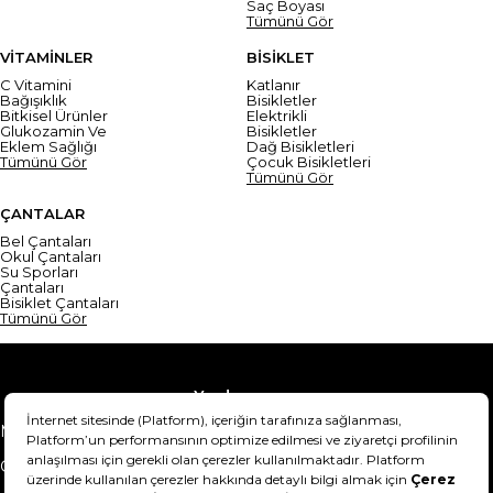
Saç Boyası
Tümünü Gör
VİTAMİNLER
BİSİKLET
C Vitamini
Katlanır
Bağışıklık
Bisikletler
Bitkisel Ürünler
Elektrikli
Glukozamin Ve
Bisikletler
Eklem Sağlığı
Dağ Bisikletleri
Tümünü Gör
Çocuk Bisikletleri
Tümünü Gör
ÇANTALAR
Bel Çantaları
Okul Çantaları
Su Sporları
Çantaları
Bisiklet Çantaları
Tümünü Gör
Yardım
Mesafeli Satış Sözleşmesi
Teslimat Bilgisi
Gizlilik Sözleşmesi
Şartlar & Koşullar