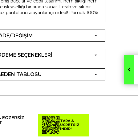
eniş paçalar ve cepli tasarımı, hem şıklığı hem
e işlevselliği bir arada sunar. Ferah ve şık bir
az pantolonu arayanlar için ideal! Pamuk 100%
İADE/DEĞİŞİM
ÖDEME SEÇENEKLERİ
BEDEN TABLOSU
& EGZERSİZ
TARA &
T
ÜCRETSİZ
İNDİR!