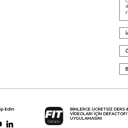
G
d
y
ip Edin
BİNLERCE ÜCRETSİZ DERS 
VİDEOLARI İÇİN DEFACTOFI
UYGULAMASINI