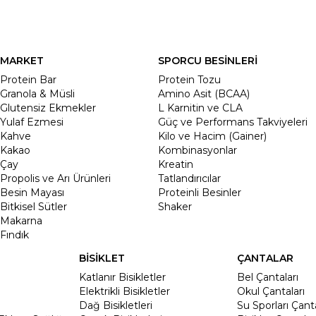
MARKET
SPORCU BESİNLERİ
Protein Bar
Protein Tozu
Granola & Müsli
Amino Asit (BCAA)
Glutensiz Ekmekler
L Karnitin ve CLA
Yulaf Ezmesi
Güç ve Performans Takviyeleri
Kahve
Kilo ve Hacim (Gainer)
Kakao
Kombinasyonlar
Çay
Kreatin
Propolis ve Arı Ürünleri
Tatlandırıcılar
Besin Mayası
Proteinli Besinler
Bitkisel Sütler
Shaker
Makarna
Fındık
BİSİKLET
ÇANTALAR
Katlanır Bisikletler
Bel Çantaları
Elektrikli Bisikletler
Okul Çantaları
Dağ Bisikletleri
Su Sporları Çanta