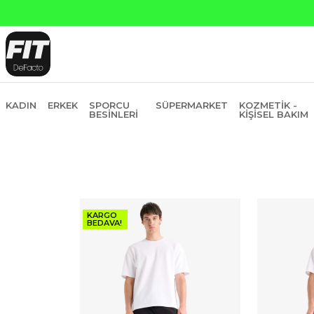
KADIN
ERKEK
SPORCU
SÜPERMARKET
KOZMETIK -
BESINLERI
KIŞISEL BAKIM
KARGO
BEDAVA!