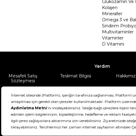
Glukozamin Ve 
Kolajen
Mineraller
Omega 3 ve Balı
Sindirim Probiyo
Multivitaminler
Vitaminler
D Vitamini
Yardım
Mesafeli Satış
Teslimat Bilgisi
Hakkımız
Sözleşmesi
Şartlar & Koşullar
Ürünüm
DeFactoFIT ©️ 2022-2026. Tüm hakları sa
21