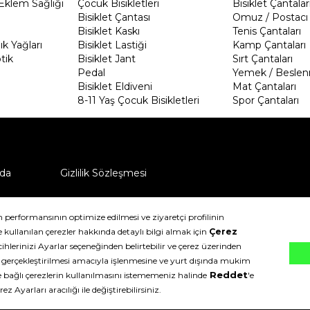
Eklem Sağlığı
Çocuk Bisikletleri
Bisiklet Çantalar
Bisiklet Çantası
Omuz / Postacı 
Bisiklet Kaskı
Tenis Çantaları
k Yağları
Bisiklet Lastiği
Kamp Çantaları
tik
Bisiklet Jant
Sırt Çantaları
Pedal
Yemek / Beslen
Bisiklet Eldiveni
Mat Çantaları
8-11 Yaş Çocuk Bisikletleri
Spor Çantaları
da
Gizlilik Sözleşmesi
ü nasıl iade edebilirim?
klıdır.