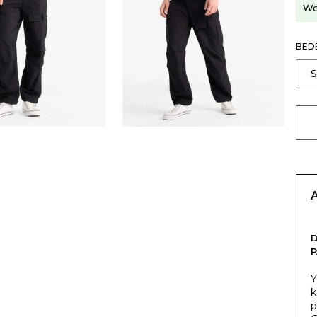
Wo
BED
Y
k
p