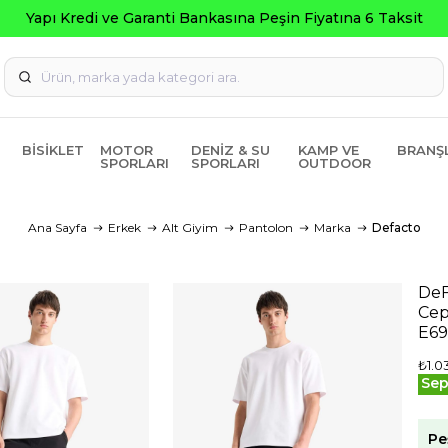
Seçili Ürünler
BISIKLET
MOTOR
DENIZ & SU
KAMP VE
BRANŞ
SPORLARI
SPORLARI
OUTDOOR
Ana Sayfa
Erkek
Alt Giyim
Pantolon
Marka
Defacto
DeF
Cep
E6
₺1.0
Sep
Pe