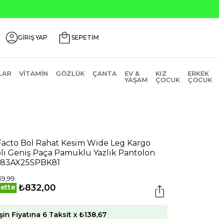
de ₺2000 Üzeri ₺200 İndirim Kodu: AGUSTOS200
GİRİŞ YAP
SEPETİM
LAR
VITAMIN
GÖZLÜK
ÇANTA
EV &
KIZ
ERKEK
YAŞAM
ÇOCUK
ÇOCUK
acto Bol Rahat Kesim Wide Leg Kargo
li Geniş Paça Pamuklu Yazlık Pantolon
983AX25SPBK81
39,99
₺832,00
ette
şin Fiyatına 6 Taksit x ₺138,67