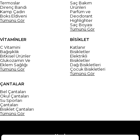
Termoslar
Saç Bakım
Direnç Bandı
Ürünleri
Kamp Çadırı
Parfüm ve
Boks Eldiveni
Deodorant
Tümünü Gör
Highlighter
Saç Boyası
Tümünü Gör
VİTAMİNLER
BİSİKLET
C Vitamini
Katlanır
Bağışıklık
Bisikletler
Bitkisel Ürünler
Elektrikli
Glukozamin Ve
Bisikletler
Eklem Sağlığı
Dağ Bisikletleri
Tümünü Gör
Çocuk Bisikletleri
Tümünü Gör
ÇANTALAR
Bel Çantaları
Okul Çantaları
Su Sporları
Çantaları
Bisiklet Çantaları
Tümünü Gör
Yardım