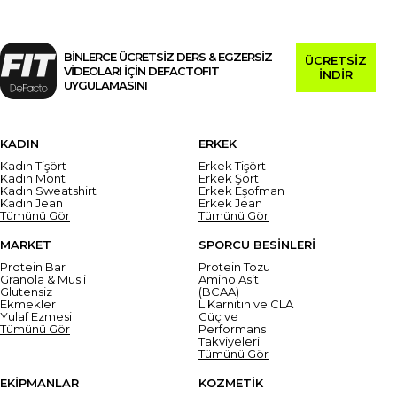
BİNLERCE ÜCRETSİZ DERS & EGZERSİZ
ÜCRETSİZ
VİDEOLARI İÇİN DEFACTOFIT
İNDİR
UYGULAMASINI
KADIN
ERKEK
Kadın Tişört
Erkek Tişört
Kadın Mont
Erkek Şort
Kadın Sweatshirt
Erkek Eşofman
Kadın Jean
Erkek Jean
Tümünü Gör
Tümünü Gör
MARKET
SPORCU BESİNLERİ
Protein Bar
Protein Tozu
Granola & Müsli
Amino Asit
Glutensiz
(BCAA)
Ekmekler
L Karnitin ve CLA
Yulaf Ezmesi
Güç ve
Tümünü Gör
Performans
Takviyeleri
Tümünü Gör
EKİPMANLAR
KOZMETİK