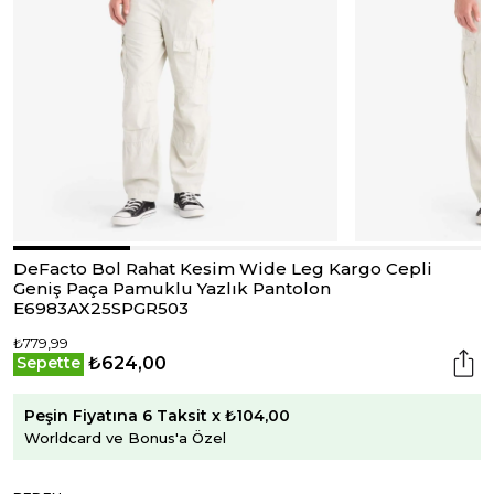
DeFacto Bol Rahat Kesim Wide Leg Kargo Cepli
Geniş Paça Pamuklu Yazlık Pantolon
E6983AX25SPGR503
₺779,99
₺624,00
Sepette
Peşin Fiyatına 6 Taksit x ₺104,00
Worldcard ve Bonus'a Özel