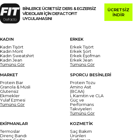
BİNLERCE ÜCRETSİZ DERS & EGZERSİZ
ÜCRETSİZ
VİDEOLARI İÇİN DEFACTOFIT
İNDİR
UYGULAMASINI
KADIN
ERKEK
Kadın Tişört
Erkek Tişört
Kadın Mont
Erkek Şort
Kadın Sweatshirt
Erkek Eşofman
Kadın Jean
Erkek Jean
Tümünü Gör
Tümünü Gör
MARKET
SPORCU BESİNLERİ
Protein Bar
Protein Tozu
Granola & Müsli
Amino Asit
Glutensiz
(BCAA)
Ekmekler
L Karnitin ve CLA
Yulaf Ezmesi
Güç ve
Tümünü Gör
Performans
Takviyeleri
Tümünü Gör
EKİPMANLAR
KOZMETİK
Termoslar
Saç Bakım
Direnç Bandı
Ürünleri
Kamp Çadırı
Parfüm ve