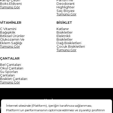
Boks Eldiveni
Deodorant
Tümünü Gör
Highlighter
Saç Boyası
Tümünü Gör
VİTAMİNLER
BİSİKLET
C Vitamini
Katlanır
Bağışıklık
Bisikletler
Bitkisel Ürünler
Elektrikli
Glukozamin Ve
Bisikletler
Eklem Sağlığı
Dağ Bisikletleri
Tümünü Gör
Çocuk Bisikletleri
Tümünü Gör
ÇANTALAR
Bel Çantaları
Okul Çantaları
Su Sporları
Çantaları
Bisiklet Çantaları
Tümünü Gör
Yardım
Mesafeli Satış Sözleşmesi
Teslimat Bilgisi