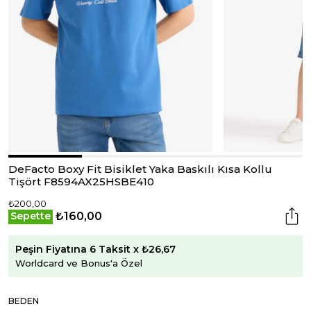
DeFacto Boxy Fit Bisiklet Yaka Baskılı Kısa Kollu
Tişört F8594AX25HSBE410
₺200,00
₺160,00
Sepette
Peşin Fiyatına 6 Taksit x ₺26,67
Worldcard ve Bonus'a Özel
BEDEN