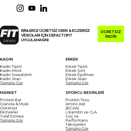
BİNLERCE ÜCRETSİZ DERS & EGZERSİZ
ÜCRETSİZ
VİDEOLARI İÇİN DEFACTOFIT
İNDİR
UYGULAMASINI
KADIN
ERKEK
Kadın Tişört
Erkek Tişört
Kadın Mont
Erkek Şort
Kadın Sweatshirt
Erkek Eşofman
Kadın Jean
Erkek Jean
Tümünü Gör
Tümünü Gör
MARKET
SPORCU BESİNLERİ
Protein Bar
Protein Tozu
Granola & Müsli
Amino Asit
Glutensiz
(BCAA)
Ekmekler
L Karnitin ve CLA
Yulaf Ezmesi
Güç ve
Tümünü Gör
Performans
Takviyeleri
Tümünü Gör