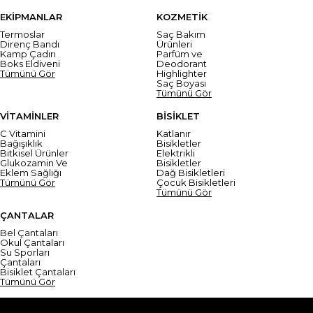
EKİPMANLAR
KOZMETİK
Termoslar
Saç Bakım
Direnç Bandı
Ürünleri
Kamp Çadırı
Parfüm ve
Boks Eldiveni
Deodorant
Tümünü Gör
Highlighter
Saç Boyası
Tümünü Gör
VİTAMİNLER
BİSİKLET
C Vitamini
Katlanır
Bağışıklık
Bisikletler
Bitkisel Ürünler
Elektrikli
Glukozamin Ve
Bisikletler
Eklem Sağlığı
Dağ Bisikletleri
Tümünü Gör
Çocuk Bisikletleri
Tümünü Gör
ÇANTALAR
Bel Çantaları
Okul Çantaları
Su Sporları
Çantaları
Bisiklet Çantaları
Tümünü Gör