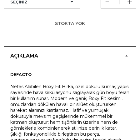
STOKTA YOK
AÇIKLAMA
DEFACTO
Nefes Alabilen Boxy Fit Hırka, özel dokulu kumaş yapısı
sayesinde hava sirkülasyonu sağlayarak gün boyu ferah
bir kullanım sunar. Modern ve geniş Boxy Fit kesimi,
omuzlardan dökülen havalı bir silüet oluştururken
hareket alanınızı kısıtlamaz. Hafif ve yumuşak
dokusuyla mevsim geçişlerinde mükemmel bir
katman oluşturur; hem tişörtlerin üzerine hem de
gömleklerle kombinlenerek stilinize derinlik katar.
Şıklığı fonksiyonellikle birleştiren bu parça,
gardırobunuzun en konforlu dış giyim tercihi olacak.