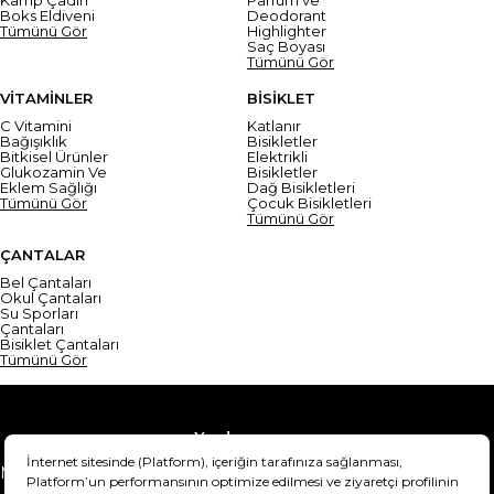
Boks Eldiveni
Deodorant
Tümünü Gör
Highlighter
Saç Boyası
Tümünü Gör
VİTAMİNLER
BİSİKLET
C Vitamini
Katlanır
Bağışıklık
Bisikletler
Bitkisel Ürünler
Elektrikli
Glukozamin Ve
Bisikletler
Eklem Sağlığı
Dağ Bisikletleri
Tümünü Gör
Çocuk Bisikletleri
Tümünü Gör
ÇANTALAR
Bel Çantaları
Okul Çantaları
Su Sporları
Çantaları
Bisiklet Çantaları
Tümünü Gör
Yardım
Mesafeli Satış Sözleşmesi
Teslimat Bilgisi