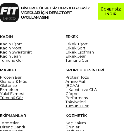
BİNLERCE ÜCRETSİZ DERS & EGZERSİZ
ÜCRETSİZ
VİDEOLARI İÇİN DEFACTOFIT
İNDİR
UYGULAMASINI
KADIN
ERKEK
Kadın Tişört
Erkek Tişört
Kadın Mont
Erkek Şort
Kadın Sweatshirt
Erkek Eşofman
Kadın Jean
Erkek Jean
Tümünü Gör
Tümünü Gör
MARKET
SPORCU BESİNLERİ
Protein Bar
Protein Tozu
Granola & Müsli
Amino Asit
Glutensiz
(BCAA)
Ekmekler
L Karnitin ve CLA
Yulaf Ezmesi
Güç ve
Tümünü Gör
Performans
Takviyeleri
Tümünü Gör
EKİPMANLAR
KOZMETİK
Termoslar
Saç Bakım
Direnç Bandı
Ürünleri
Kamp Çadırı
Parfüm ve