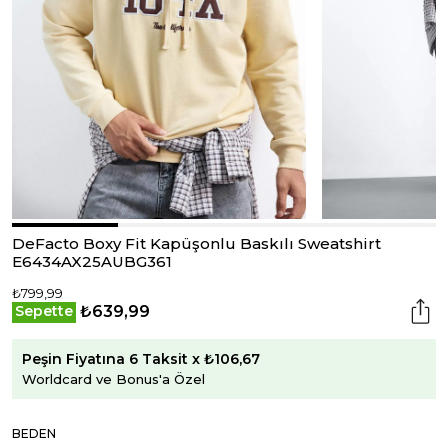
DeFacto Boxy Fit Kapüşonlu Baskılı Sweatshirt
E6434AX25AUBG361
₺799,99
₺639,99
Sepette
Peşin Fiyatına 6 Taksit x ₺106,67
Worldcard ve Bonus'a Özel
BEDEN