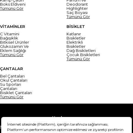
Boks Eldiveni
Deodorant
Tümünü Gör
Highlighter
Saç Boyası
Tümünü Gör
VİTAMİNLER
BİSİKLET
C Vitamini
Katlanır
Bağışıklık
Bisikletler
Bitkisel Ürünler
Elektrikli
Glukozamin Ve
Bisikletler
Eklem Sağlığı
Dağ Bisikletleri
Tümünü Gör
Çocuk Bisikletleri
Tümünü Gör
ÇANTALAR
Bel Çantaları
Okul Çantaları
Su Sporları
Çantaları
Bisiklet Çantaları
Tümünü Gör
Yardım
Mesafeli Satış Sözleşmesi
Teslimat Bilgisi