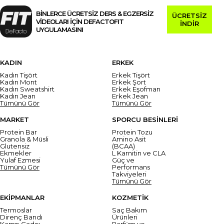
BİNLERCE ÜCRETSİZ DERS & EGZERSİZ
ÜCRETSİZ
VİDEOLARI İÇİN DEFACTOFIT
İNDİR
UYGULAMASINI
KADIN
ERKEK
Kadın Tişört
Erkek Tişört
Kadın Mont
Erkek Şort
Kadın Sweatshirt
Erkek Eşofman
Kadın Jean
Erkek Jean
Tümünü Gör
Tümünü Gör
MARKET
SPORCU BESİNLERİ
Protein Bar
Protein Tozu
Granola & Müsli
Amino Asit
Glutensiz
(BCAA)
Ekmekler
L Karnitin ve CLA
Yulaf Ezmesi
Güç ve
Tümünü Gör
Performans
Takviyeleri
Tümünü Gör
EKİPMANLAR
KOZMETİK
Termoslar
Saç Bakım
Direnç Bandı
Ürünleri
Kamp Çadırı
Parfüm ve