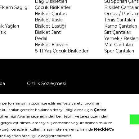
Dağ Bisikletleri
Su Sporları Çanta
Eklem Sağlığı
Çocuk Bisikletleri
Bisiklet Çantalar
Bisiklet Çantası
Omuz / Postacı 
Bisiklet Kaskı
Tenis Çantaları
k Yağları
Bisiklet Lastiği
Kamp Çantaları
tik
Bisiklet Jant
Sırt Çantaları
Pedal
Yemek / Beslen
Bisiklet Eldiveni
Mat Çantaları
8-11 Yaş Çocuk Bisikletleri
Spor Çantaları
da
Gizlilik Sözleşmesi
ü nasıl iade edebilirim?
klıdır.