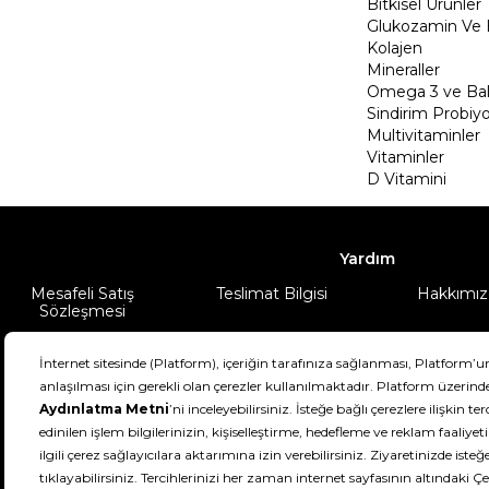
Bitkisel Ürünler
Glukozamin Ve 
Kolajen
Mineraller
Omega 3 ve Balı
Sindirim Probiyo
Multivitaminler
Vitaminler
D Vitamini
Yardım
Mesafeli Satış
Teslimat Bilgisi
Hakkımız
Sözleşmesi
Şartlar & Koşullar
Ürünüm
DeFactoFIT ©️ 2022-2026. Tüm hakları sa