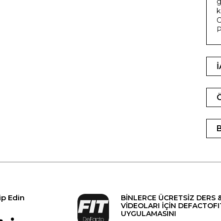
g
k
C
P
ip Edin
BİNLERCE ÜCRETSİZ DERS 
VİDEOLARI İÇİN DEFACTOFI
UYGULAMASINI