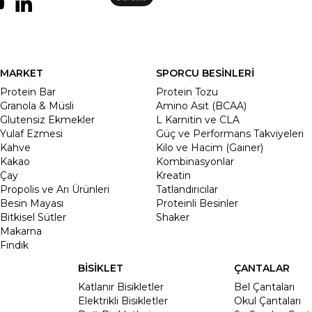
MARKET
SPORCU BESİNLERİ
Protein Bar
Protein Tozu
Granola & Müsli
Amino Asit (BCAA)
Glutensiz Ekmekler
L Karnitin ve CLA
Yulaf Ezmesi
Güç ve Performans Takviyeleri
Kahve
Kilo ve Hacim (Gainer)
Kakao
Kombinasyonlar
Çay
Kreatin
Propolis ve Arı Ürünleri
Tatlandırıcılar
Besin Mayası
Proteinli Besinler
Bitkisel Sütler
Shaker
Makarna
Fındık
BİSİKLET
ÇANTALAR
Katlanır Bisikletler
Bel Çantaları
Elektrikli Bisikletler
Okul Çantaları