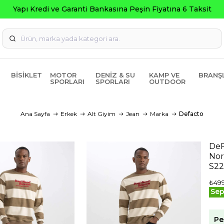
Yapı Kredi ve Garanti Bankasına Peşin Fiyatına 6 Taksit
BISIKLET
MOTOR
DENIZ & SU
KAMP VE
BRANŞ
SPORLARI
SPORLARI
OUTDOOR
Ana Sayfa
Erkek
Alt Giyim
Jean
Marka
Defacto
DeF
Nor
S2
₺499
Sep
Pe