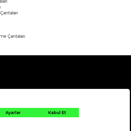
ları
ı
Çantaları
me Çantaları