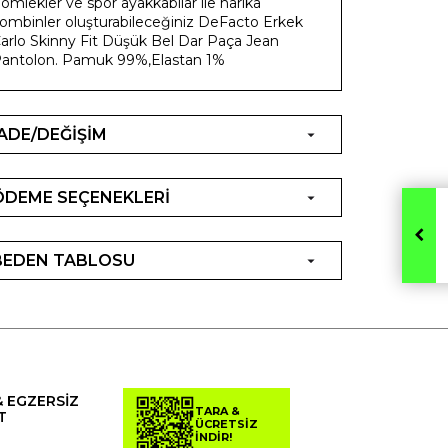
ömlekler ve spor ayakkabılar ile harika
ombinler oluşturabileceğiniz DeFacto Erkek
arlo Skinny Fit Düşük Bel Dar Paça Jean
antolon. Pamuk 99%,Elastan 1%
İADE/DEĞİŞİM
ÖDEME SEÇENEKLERİ
BEDEN TABLOSU
& EGZERSİZ
TARA &
T
ÜCRETSİZ
İNDİR!