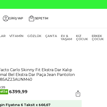
GİRİŞ YAP
SEPETİM
LAR
VITAMIN
GÖZLÜK
ÇANTA
EV &
KIZ
ERKEK
YAŞAM
ÇOCUK
ÇOCUK
acto Carlo Skinny Fit Ekstra Dar Kalıp
mal Bel Ekstra Dar Paça Jean Pantolon
285AZ23AUNM40
,99
₺399,99
ette
şin Fiyatına 6 Taksit x ₺66,67