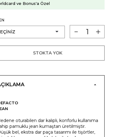
rldcard ve Bonus'a Özel
EN
STOKTA YOK
AÇIKLAMA
DEFACTO
EAN
edene oturabilen dar kalıplı, konforlu kullanıma
ahip pamuklu jean kumaştan üretilmiştir.
üşük bel, ekstra dar paça tasarımı ile tişörtler,