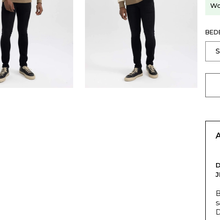
Wo
BED
J
B
s
D