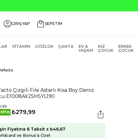
GİRİŞ YAP
SEPETİM
LAR
VITAMIN
GÖZLÜK
ÇANTA
EV &
KIZ
ERKEK
YAŞAM
ÇOCUK
ÇOCUK
Defacto
acto Çizgili File Astarlı Kısa Boy Deniz
tu E1008AX25HSYL190
,99
₺279,99
ette
şin Fiyatına 6 Taksit x ₺46,67
rldcard ve Bonus'a Özel