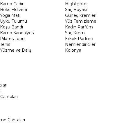
Kamp Çadırı
Highlighter
Boks Eldiveni
Saç Boyası
Yoga Matı
Güneş Kremleri
Uyku Tulumu
Yüz Temizleme
Koşu Bandı
Kadın Parfüm
Kamp Sandalyesi
Saç Kremi
Pilates Topu
Erkek Parfüm
Tenis
Nemlendiriciler
Yüzme ve Dalış
Kolonya
ları
ı
Çantaları
me Çantaları