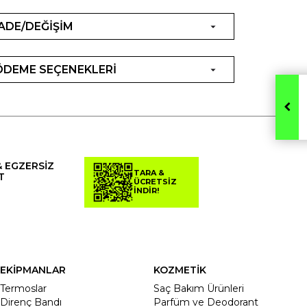
İADE/DEĞİŞİM
ÖDEME SEÇENEKLERİ
& EGZERSİZ
TARA &
T
ÜCRETSİZ
İNDİR!
EKİPMANLAR
KOZMETİK
Termoslar
Saç Bakım Ürünleri
Direnç Bandı
Parfüm ve Deodorant