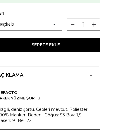
EN
SEPETE EKLE
AÇIKLAMA
DEFACTO
RKEK YÜZME ŞORTU
izgili, deniz şortu. Cepleri mevcut. Poliester
00% Manken Bedeni: Göğüs: 93 Boy: 1,9
asen: 91 Bel: 72