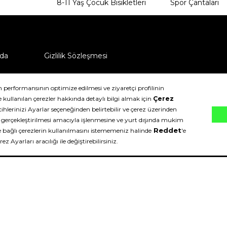
8-11 Yaş Çocuk Bisikletleri
Spor Çantaları
da
Gizlilik Sözleşmesi
ü nasıl iade edebilirim?
klıdır.