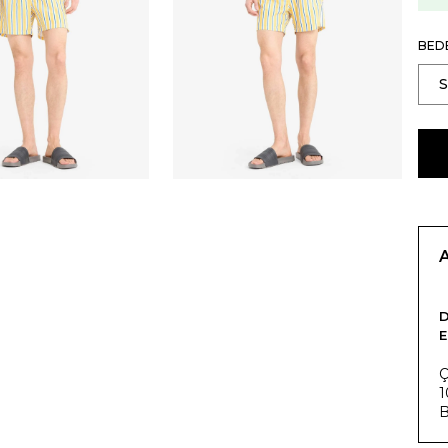
BED
E
Ç
1
B