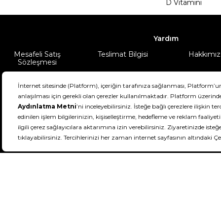
D Vitamini
Yardım
Mesafeli Satış
Teslimat Bilgisi
Hakkımız
Sözleşmesi
Şartlar & Koşullar
Ürünüm
DeFactoFIT ©️ 2022-2026. Tüm hakları sa
11
SEÇİNİZ