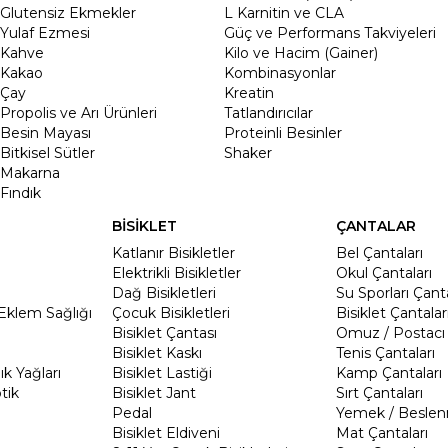
Glutensiz Ekmekler
L Karnitin ve CLA
Yulaf Ezmesi
Güç ve Performans Takviyeleri
Kahve
Kilo ve Hacim (Gainer)
Kakao
Kombinasyonlar
Çay
Kreatin
Propolis ve Arı Ürünleri
Tatlandırıcılar
Besin Mayası
Proteinli Besinler
Bitkisel Sütler
Shaker
Makarna
Fındık
BİSİKLET
ÇANTALAR
Katlanır Bisikletler
Bel Çantaları
Elektrikli Bisikletler
Okul Çantaları
Dağ Bisikletleri
Su Sporları Çanta
Eklem Sağlığı
Çocuk Bisikletleri
Bisiklet Çantalar
Bisiklet Çantası
Omuz / Postacı 
Bisiklet Kaskı
Tenis Çantaları
k Yağları
Bisiklet Lastiği
Kamp Çantaları
tik
Bisiklet Jant
Sırt Çantaları
Pedal
Yemek / Beslen
Bisiklet Eldiveni
Mat Çantaları