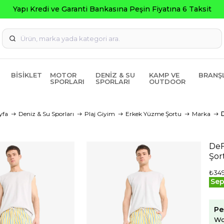
Yapı Kredi ve Garanti Bankasına Peşin Fiyatına 6 Taksit
BISIKLET
MOTOR
DENIZ & SU
KAMP VE
BRANŞ
SPORLARI
SPORLARI
OUTDOOR
yfa
Deniz & Su Sporları
Plaj Giyim
Erkek Yüzme Şortu
Marka
DeF
Şor
₺349
Sep
Pe
Wo