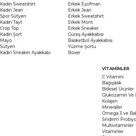
Kadın Sweatshirt
Erkek Eşofman
Kadın Jean
Erkek Jean
Spor Sütyen
Erkek Sweatshirt
Kadın Tayt
Erkek Mont
Crop Top
Erkek Sneaker
Kadin Şort
Güreş Ayakkabısı
Mayo
Basketbol Ayakkabısı
Sütyen
Yüzme Şortu
Kadın Sneaker Ayakkabı
Boxer
VİTAMİNLER
C Vitamini
Bağışıklık
Bitkisel Ürünler
Glukozamin Ve 
Kolajen
Mineraller
Omega 3 ve Balı
Sindirim Probiyo
Multivitaminler
Vitaminler