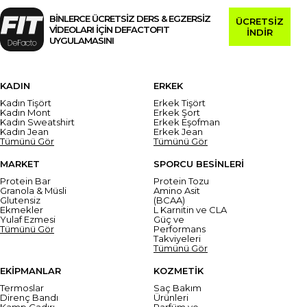
BİNLERCE ÜCRETSİZ DERS & EGZERSİZ
ÜCRETSİZ
VİDEOLARI İÇİN DEFACTOFIT
İNDİR
UYGULAMASINI
KADIN
ERKEK
Kadın Tişört
Erkek Tişört
Kadın Mont
Erkek Şort
Kadın Sweatshirt
Erkek Eşofman
Kadın Jean
Erkek Jean
Tümünü Gör
Tümünü Gör
MARKET
SPORCU BESİNLERİ
Protein Bar
Protein Tozu
Granola & Müsli
Amino Asit
Glutensiz
(BCAA)
Ekmekler
L Karnitin ve CLA
Yulaf Ezmesi
Güç ve
Tümünü Gör
Performans
Takviyeleri
Tümünü Gör
EKİPMANLAR
KOZMETİK
Termoslar
Saç Bakım
Direnç Bandı
Ürünleri
Kamp Çadırı
Parfüm ve