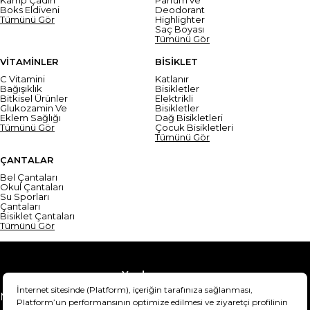
Boks Eldiveni
Deodorant
Tümünü Gör
Highlighter
Saç Boyası
Tümünü Gör
VİTAMİNLER
BİSİKLET
C Vitamini
Katlanır
Bağışıklık
Bisikletler
Bitkisel Ürünler
Elektrikli
Glukozamin Ve
Bisikletler
Eklem Sağlığı
Dağ Bisikletleri
Tümünü Gör
Çocuk Bisikletleri
Tümünü Gör
ÇANTALAR
Bel Çantaları
Okul Çantaları
Su Sporları
Çantaları
Bisiklet Çantaları
Tümünü Gör
Yardım
Mesafeli Satış Sözleşmesi
Teslimat Bilgisi