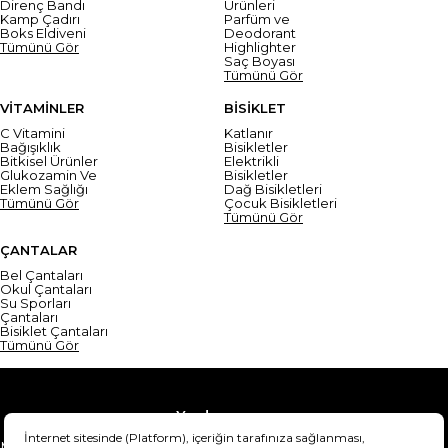
Direnç Bandı
Ürünleri
Kamp Çadırı
Parfüm ve
Boks Eldiveni
Deodorant
Tümünü Gör
Highlighter
Saç Boyası
Tümünü Gör
VİTAMİNLER
BİSİKLET
C Vitamini
Katlanır
Bağışıklık
Bisikletler
Bitkisel Ürünler
Elektrikli
Glukozamin Ve
Bisikletler
Eklem Sağlığı
Dağ Bisikletleri
Tümünü Gör
Çocuk Bisikletleri
Tümünü Gör
ÇANTALAR
Bel Çantaları
Okul Çantaları
Su Sporları
Çantaları
Bisiklet Çantaları
Tümünü Gör
Yardım
Mesafeli Satış Sözleşmesi
Teslimat Bilgisi