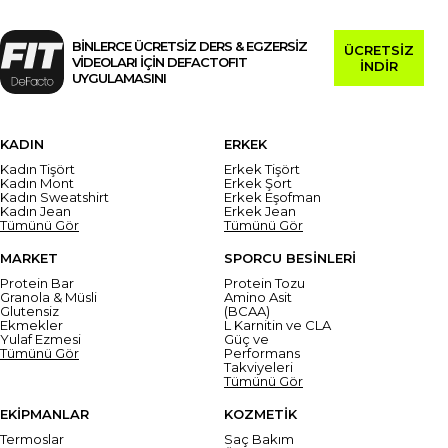
BİNLERCE ÜCRETSİZ DERS & EGZERSİZ
ÜCRETSİZ
VİDEOLARI İÇİN DEFACTOFIT
İNDİR
UYGULAMASINI
KADIN
ERKEK
Kadın Tişört
Erkek Tişört
Kadın Mont
Erkek Şort
Kadın Sweatshirt
Erkek Eşofman
Kadın Jean
Erkek Jean
Tümünü Gör
Tümünü Gör
MARKET
SPORCU BESİNLERİ
Protein Bar
Protein Tozu
Granola & Müsli
Amino Asit
Glutensiz
(BCAA)
Ekmekler
L Karnitin ve CLA
Yulaf Ezmesi
Güç ve
Tümünü Gör
Performans
Takviyeleri
Tümünü Gör
EKİPMANLAR
KOZMETİK
Termoslar
Saç Bakım