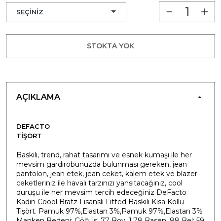
STOKTA YOK
AÇIKLAMA
DEFACTO
TIŞÖRT
Baskılı, trend, rahat tasarımı ve esnek kumaşı ile her
mevsim gardırobunuzda bulunması gereken, jean
pantolon, jean etek, jean ceket, kalem etek ve blazer
ceketleriniz ile havalı tarzınızı yansıtacağınız, cool
duruşu ile her mevsim tercih edeceğiniz DeFacto
Kadın Coool Bratz Lisanslı Fitted Baskılı Kısa Kollu
Tişört. Pamuk 97%,Elastan 3%,Pamuk 97%,Elastan 3%
Manken Bedeni: Göğüs: 77 Boy: 1,78 Basen: 88 Bel: 59