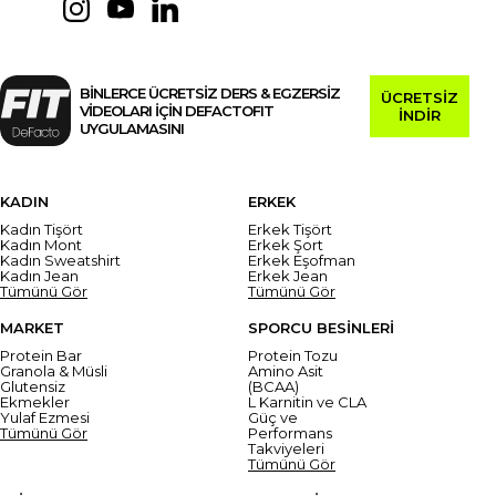
BİNLERCE ÜCRETSİZ DERS & EGZERSİZ
ÜCRETSİZ
VİDEOLARI İÇİN DEFACTOFIT
İNDİR
UYGULAMASINI
KADIN
ERKEK
Kadın Tişört
Erkek Tişört
Kadın Mont
Erkek Şort
Kadın Sweatshirt
Erkek Eşofman
Kadın Jean
Erkek Jean
Tümünü Gör
Tümünü Gör
MARKET
SPORCU BESİNLERİ
Protein Bar
Protein Tozu
Granola & Müsli
Amino Asit
Glutensiz
(BCAA)
Ekmekler
L Karnitin ve CLA
Yulaf Ezmesi
Güç ve
Tümünü Gör
Performans
Takviyeleri
Tümünü Gör