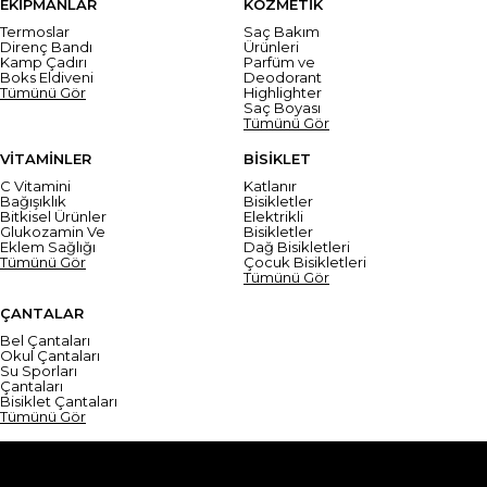
EKİPMANLAR
KOZMETİK
Termoslar
Saç Bakım
Direnç Bandı
Ürünleri
Kamp Çadırı
Parfüm ve
Boks Eldiveni
Deodorant
Tümünü Gör
Highlighter
Saç Boyası
Tümünü Gör
VİTAMİNLER
BİSİKLET
C Vitamini
Katlanır
Bağışıklık
Bisikletler
Bitkisel Ürünler
Elektrikli
Glukozamin Ve
Bisikletler
Eklem Sağlığı
Dağ Bisikletleri
Tümünü Gör
Çocuk Bisikletleri
Tümünü Gör
ÇANTALAR
Bel Çantaları
Okul Çantaları
Su Sporları
Çantaları
Bisiklet Çantaları
Tümünü Gör