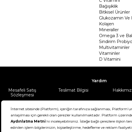
C Vitamini
Bağışıklık
Bitkisel Ürünler
Glukozamin Ve 
Kolajen
Mineraller
Omega 3 ve Balı
Sindirim Probiyo
Multivitaminler
Vitaminler
D Vitamini
Yardım
Mesafeli Satış
Teslimat Bilgisi
Hakkımız
Sözleşmesi
Şartlar & Koşullar
Ürünüm