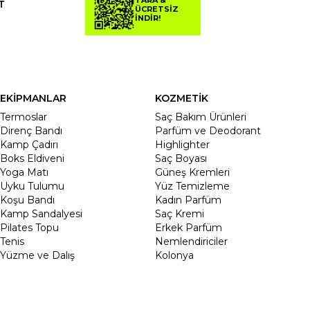
TARA &
T
ÜCRETSİZ
İNDİR!
EKİPMANLAR
KOZMETİK
Termoslar
Saç Bakım Ürünleri
Direnç Bandı
Parfüm ve Deodorant
Kamp Çadırı
Highlighter
Boks Eldiveni
Saç Boyası
Yoga Matı
Güneş Kremleri
Uyku Tulumu
Yüz Temizleme
Koşu Bandı
Kadın Parfüm
Kamp Sandalyesi
Saç Kremi
Pilates Topu
Erkek Parfüm
Tenis
Nemlendiriciler
Yüzme ve Dalış
Kolonya