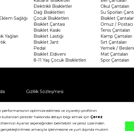
Katlanır Bisikletler
Bel Çantaları
Elektrikli Bisikletler
Okul Çantaları
Dağ Bisikletleri
Su Sporları Çanta
Eklem Sağlığı
Çocuk Bisikletleri
Bisiklet Çantalar
Bisiklet Çantası
Omuz / Postacı 
Bisiklet Kaskı
Tenis Çantaları
k Yağları
Bisiklet Lastiği
Kamp Çantaları
tik
Bisiklet Jant
Sırt Çantaları
Pedal
Yemek / Beslen
Bisiklet Eldiveni
Mat Çantaları
8-11 Yaş Çocuk Bisikletleri
Spor Çantaları
da
Gizlilik Sözleşmesi
ü nasıl iade edebilirim?