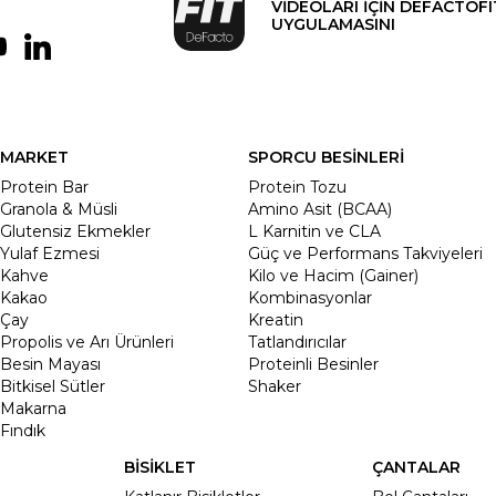
VİDEOLARI İÇİN DEFACTOFI
UYGULAMASINI
MARKET
SPORCU BESİNLERİ
Protein Bar
Protein Tozu
Granola & Müsli
Amino Asit (BCAA)
Glutensiz Ekmekler
L Karnitin ve CLA
Yulaf Ezmesi
Güç ve Performans Takviyeleri
Kahve
Kilo ve Hacim (Gainer)
Kakao
Kombinasyonlar
Çay
Kreatin
Propolis ve Arı Ürünleri
Tatlandırıcılar
Besin Mayası
Proteinli Besinler
Bitkisel Sütler
Shaker
Makarna
Fındık
BİSİKLET
ÇANTALAR