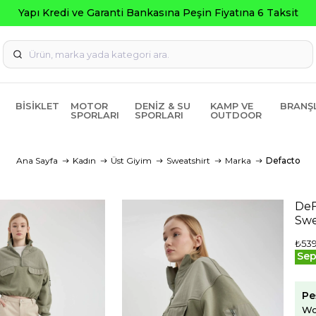
Seçili Ürünlerde ₺20
BISIKLET
MOTOR
DENIZ & SU
KAMP VE
BRANŞ
SPORLARI
SPORLARI
OUTDOOR
Ana Sayfa
Kadın
Üst Giyim
Sweatshirt
Marka
Defacto
DeF
Swe
₺539
Sep
Pe
Wo