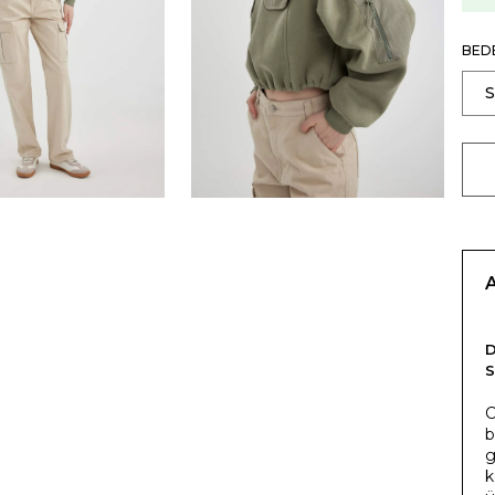
BED
C
b
g
k