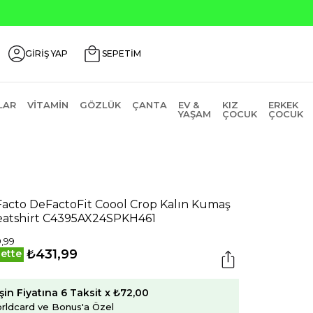
00 Üzeri ₺200 İndirim Kodu: AGUSTOS200
GİRİŞ YAP
SEPETİM
LAR
VITAMIN
GÖZLÜK
ÇANTA
EV &
KIZ
ERKEK
YAŞAM
ÇOCUK
ÇOCUK
acto DeFactoFit Coool Crop Kalın Kumaş
atshirt C4395AX24SPKH461
,99
₺431,99
ette
şin Fiyatına 6 Taksit x ₺72,00
rldcard ve Bonus'a Özel