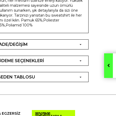
rün, her mevsim stilinize enerji katıyor. Yüksek
aliteli malzemesi sayesinde uzun ömürlü
ullanım sunarken, şık detaylarıyla da sizi öne
ıkarıyor. Tarzınızı yansıtan bu sweatshirt ile her
nı özel kılın. Pamuk 65%,Poliester
5%,Poliamid 100%
İADE/DEĞİŞİM
ÖDEME SEÇENEKLERİ
BEDEN TABLOSU
& EGZERSİZ