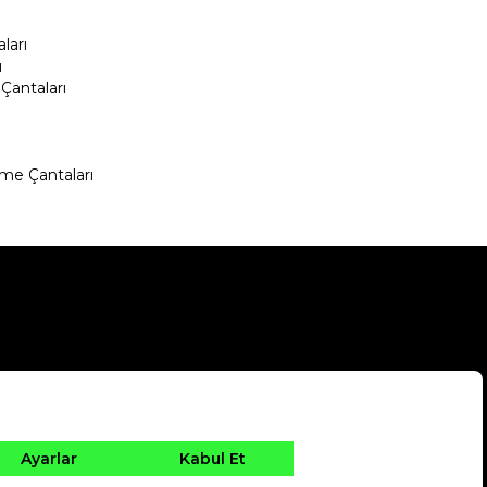
ları
ı
Çantaları
me Çantaları