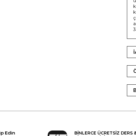
ü
k
k
ç
a
3
ip Edin
BİNLERCE ÜCRETSİZ DERS 