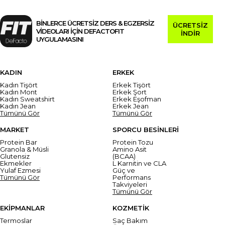
BİNLERCE ÜCRETSİZ DERS & EGZERSİZ
ÜCRETSİZ
VİDEOLARI İÇİN DEFACTOFIT
İNDİR
UYGULAMASINI
KADIN
ERKEK
Kadın Tişört
Erkek Tişört
Kadın Mont
Erkek Şort
Kadın Sweatshirt
Erkek Eşofman
Kadın Jean
Erkek Jean
Tümünü Gör
Tümünü Gör
MARKET
SPORCU BESİNLERİ
Protein Bar
Protein Tozu
Granola & Müsli
Amino Asit
Glutensiz
(BCAA)
Ekmekler
L Karnitin ve CLA
Yulaf Ezmesi
Güç ve
Tümünü Gör
Performans
Takviyeleri
Tümünü Gör
EKİPMANLAR
KOZMETİK
Termoslar
Saç Bakım