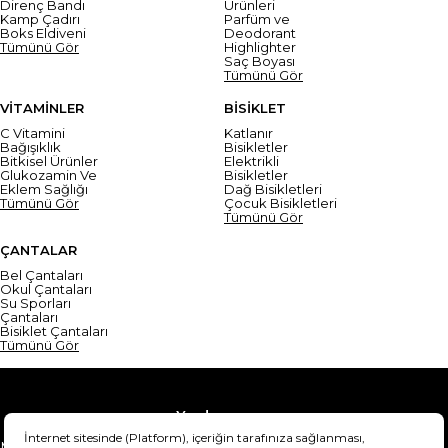
Direnç Bandı
Ürünleri
Kamp Çadırı
Parfüm ve
Boks Eldiveni
Deodorant
Tümünü Gör
Highlighter
Saç Boyası
Tümünü Gör
VİTAMİNLER
BİSİKLET
C Vitamini
Katlanır
Bağışıklık
Bisikletler
Bitkisel Ürünler
Elektrikli
Glukozamin Ve
Bisikletler
Eklem Sağlığı
Dağ Bisikletleri
Tümünü Gör
Çocuk Bisikletleri
Tümünü Gör
ÇANTALAR
Bel Çantaları
Okul Çantaları
Su Sporları
Çantaları
Bisiklet Çantaları
Tümünü Gör
Yardım
Mesafeli Satış Sözleşmesi
Teslimat Bilgisi