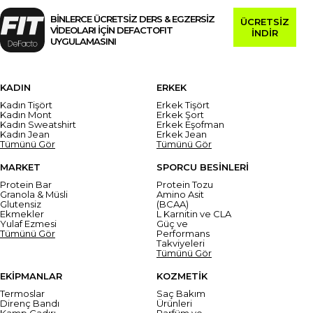
BİNLERCE ÜCRETSİZ DERS & EGZERSİZ
ÜCRETSİZ
VİDEOLARI İÇİN DEFACTOFIT
İNDİR
UYGULAMASINI
KADIN
ERKEK
Kadın Tişört
Erkek Tişört
Kadın Mont
Erkek Şort
Kadın Sweatshirt
Erkek Eşofman
Kadın Jean
Erkek Jean
Tümünü Gör
Tümünü Gör
MARKET
SPORCU BESİNLERİ
Protein Bar
Protein Tozu
Granola & Müsli
Amino Asit
Glutensiz
(BCAA)
Ekmekler
L Karnitin ve CLA
Yulaf Ezmesi
Güç ve
Tümünü Gör
Performans
Takviyeleri
Tümünü Gör
EKİPMANLAR
KOZMETİK
Termoslar
Saç Bakım
Direnç Bandı
Ürünleri
Kamp Çadırı
Parfüm ve