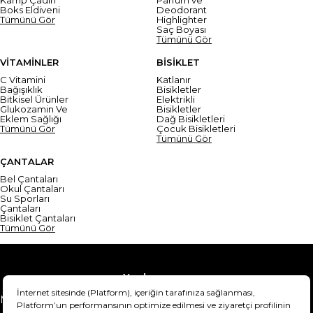
Boks Eldiveni
Deodorant
Tümünü Gör
Highlighter
Saç Boyası
Tümünü Gör
VİTAMİNLER
BİSİKLET
C Vitamini
Katlanır
Bağışıklık
Bisikletler
Bitkisel Ürünler
Elektrikli
Glukozamin Ve
Bisikletler
Eklem Sağlığı
Dağ Bisikletleri
Tümünü Gör
Çocuk Bisikletleri
Tümünü Gör
ÇANTALAR
Bel Çantaları
Okul Çantaları
Su Sporları
Çantaları
Bisiklet Çantaları
Tümünü Gör
Yardım
Mesafeli Satış Sözleşmesi
Teslimat Bilgisi