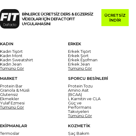
BİNLERCE ÜCRETSİZ DERS & EGZERSİZ
ÜCRETSİZ
VİDEOLARI İÇİN DEFACTOFIT
İNDİR
UYGULAMASINI
KADIN
ERKEK
Kadın Tişört
Erkek Tişört
Kadın Mont
Erkek Şort
Kadın Sweatshirt
Erkek Eşofman
Kadın Jean
Erkek Jean
Tümünü Gör
Tümünü Gör
MARKET
SPORCU BESİNLERİ
Protein Bar
Protein Tozu
Granola & Müsli
Amino Asit
Glutensiz
(BCAA)
Ekmekler
L Karnitin ve CLA
Yulaf Ezmesi
Güç ve
Tümünü Gör
Performans
Takviyeleri
Tümünü Gör
EKİPMANLAR
KOZMETİK
Termoslar
Saç Bakım