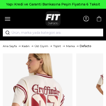
Yapı Kredi ve Garanti Bankasına Peşin Fiyatına 6 Taksit
Ana Sayfa
Kadın
Üst Giyim
Tişört
Marka
Defacto