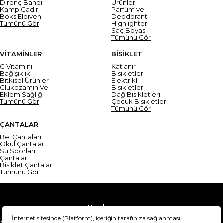
Direnç Bandı
Ürünleri
Kamp Çadırı
Parfüm ve
Boks Eldiveni
Deodorant
Tümünü Gör
Highlighter
Saç Boyası
Tümünü Gör
VİTAMİNLER
BİSİKLET
C Vitamini
Katlanır
Bağışıklık
Bisikletler
Bitkisel Ürünler
Elektrikli
Glukozamin Ve
Bisikletler
Eklem Sağlığı
Dağ Bisikletleri
Tümünü Gör
Çocuk Bisikletleri
Tümünü Gör
ÇANTALAR
Bel Çantaları
Okul Çantaları
Su Sporları
Çantaları
Bisiklet Çantaları
Tümünü Gör
Yardım
Mesafeli Satış Sözleşmesi
Teslimat Bilgisi