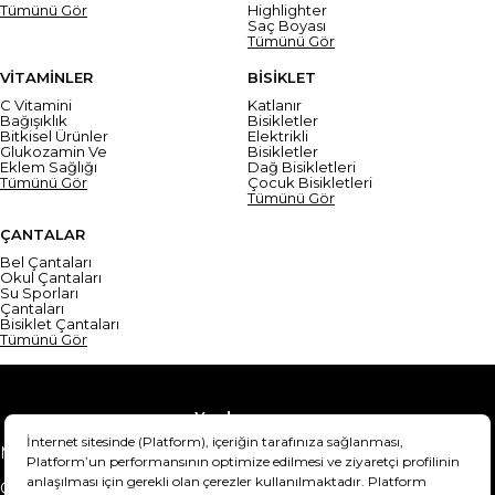
Tümünü Gör
Highlighter
Saç Boyası
Tümünü Gör
VİTAMİNLER
BİSİKLET
C Vitamini
Katlanır
Bağışıklık
Bisikletler
Bitkisel Ürünler
Elektrikli
Glukozamin Ve
Bisikletler
Eklem Sağlığı
Dağ Bisikletleri
Tümünü Gör
Çocuk Bisikletleri
Tümünü Gör
ÇANTALAR
Bel Çantaları
Okul Çantaları
Su Sporları
Çantaları
Bisiklet Çantaları
Tümünü Gör
Yardım
Mesafeli Satış Sözleşmesi
Teslimat Bilgisi
Gizlilik Sözleşmesi
Şartlar & Koşullar