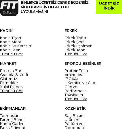
BİNLERCE ÜCRETSİZ DERS & EGZERSİZ
ÜCRETSİZ
VİDEOLARI İÇİN DEFACTOFIT
İNDİR
UYGULAMASINI
KADIN
ERKEK
Kadın Tişört
Erkek Tişört
Kadın Mont
Erkek Şort
Kadın Sweatshirt
Erkek Eşofman
Kadın Jean
Erkek Jean
Tümünü Gör
Tümünü Gör
MARKET
SPORCU BESİNLERİ
Protein Bar
Protein Tozu
Granola & Müsli
Amino Asit
Glutensiz
(BCAA)
Ekmekler
L Karnitin ve CLA
Yulaf Ezmesi
Güç ve
Tümünü Gör
Performans
Takviyeleri
Tümünü Gör
EKİPMANLAR
KOZMETİK
Termoslar
Saç Bakım
Direnç Bandı
Ürünleri
Kamp Çadırı
Parfüm ve
Boks Eldiveni
Deodorant