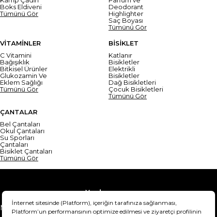
Boks Eldiveni
Deodorant
Tümünü Gör
Highlighter
Saç Boyası
Tümünü Gör
VİTAMİNLER
BİSİKLET
C Vitamini
Katlanır
Bağışıklık
Bisikletler
Bitkisel Ürünler
Elektrikli
Glukozamin Ve
Bisikletler
Eklem Sağlığı
Dağ Bisikletleri
Tümünü Gör
Çocuk Bisikletleri
Tümünü Gör
ÇANTALAR
Bel Çantaları
Okul Çantaları
Su Sporları
Çantaları
Bisiklet Çantaları
Tümünü Gör
Yardım
Mesafeli Satış Sözleşmesi
Teslimat Bilgisi