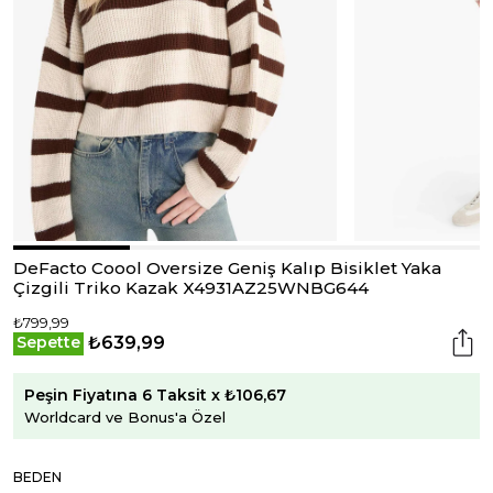
DeFacto Coool Oversize Geniş Kalıp Bisiklet Yaka
Çizgili Triko Kazak X4931AZ25WNBG644
₺799,99
₺639,99
Sepette
Peşin Fiyatına 6 Taksit x ₺106,67
Worldcard ve Bonus'a Özel
BEDEN