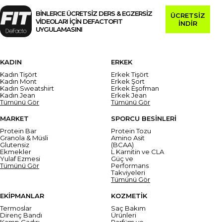
BİNLERCE ÜCRETSİZ DERS & EGZERSİZ
ÜCRETSİZ
VİDEOLARI İÇİN DEFACTOFIT
İNDİR
UYGULAMASINI
KADIN
ERKEK
Kadın Tişört
Erkek Tişört
Kadın Mont
Erkek Şort
Kadın Sweatshirt
Erkek Eşofman
Kadın Jean
Erkek Jean
Tümünü Gör
Tümünü Gör
MARKET
SPORCU BESİNLERİ
Protein Bar
Protein Tozu
Granola & Müsli
Amino Asit
Glutensiz
(BCAA)
Ekmekler
L Karnitin ve CLA
Yulaf Ezmesi
Güç ve
Tümünü Gör
Performans
Takviyeleri
Tümünü Gör
EKİPMANLAR
KOZMETİK
Termoslar
Saç Bakım
Direnç Bandı
Ürünleri
Kamp Çadırı
Parfüm ve