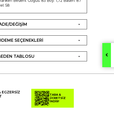
anken Bedeni: Göğüs: 83 Boy: 1,72 Basen: 87
el: 58
İADE/DEĞİŞİM
ÖDEME SEÇENEKLERİ
BEDEN TABLOSU
& EGZERSİZ
TARA &
T
ÜCRETSİZ
İNDİR!