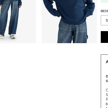
BED
O
S
P
b