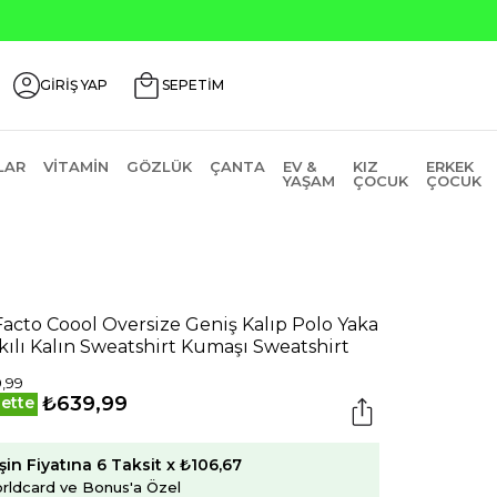
GİRİŞ YAP
SEPETİM
LAR
VITAMIN
GÖZLÜK
ÇANTA
EV &
KIZ
ERKEK
YAŞAM
ÇOCUK
ÇOCUK
acto Coool Oversize Geniş Kalıp Polo Yaka
kılı Kalın Sweatshirt Kumaşı Sweatshirt
,99
₺639,99
ette
şin Fiyatına 6 Taksit x ₺106,67
rldcard ve Bonus'a Özel