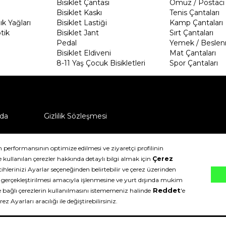
Bisiklet Çantası
Omuz / Postacı 
Bisiklet Kaskı
Tenis Çantaları
k Yağları
Bisiklet Lastiği
Kamp Çantaları
tik
Bisiklet Jant
Sırt Çantaları
Pedal
Yemek / Beslen
Bisiklet Eldiveni
Mat Çantaları
8-11 Yaş Çocuk Bisikletleri
Spor Çantaları
da
Gizlilik Sözleşmesi
ü nasıl iade edebilirim?
klıdır.