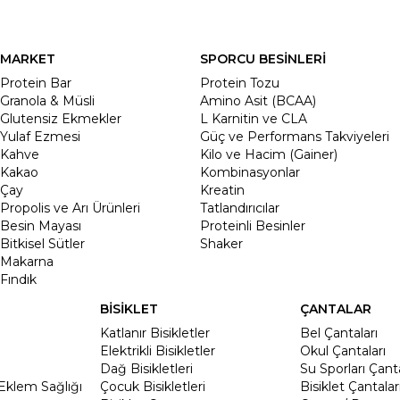
MARKET
SPORCU BESİNLERİ
Protein Bar
Protein Tozu
Granola & Müsli
Amino Asit (BCAA)
Glutensiz Ekmekler
L Karnitin ve CLA
Yulaf Ezmesi
Güç ve Performans Takviyeleri
Kahve
Kilo ve Hacim (Gainer)
Kakao
Kombinasyonlar
Çay
Kreatin
Propolis ve Arı Ürünleri
Tatlandırıcılar
Besin Mayası
Proteinli Besinler
Bitkisel Sütler
Shaker
Makarna
Fındık
BİSİKLET
ÇANTALAR
Katlanır Bisikletler
Bel Çantaları
Elektrikli Bisikletler
Okul Çantaları
Dağ Bisikletleri
Su Sporları Çanta
Eklem Sağlığı
Çocuk Bisikletleri
Bisiklet Çantalar