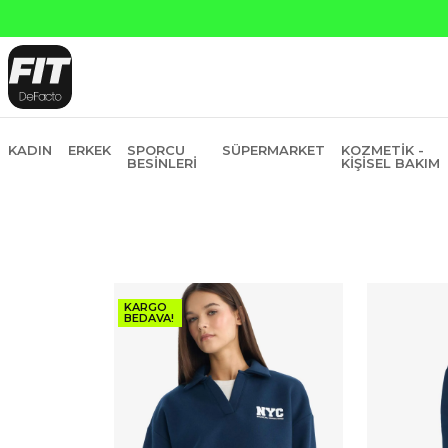
Yapı Kredi ve Garanti Ba
KADIN
ERKEK
SPORCU
SÜPERMARKET
KOZMETIK -
BESINLERI
KIŞISEL BAKIM
KARGO
BEDAVA!