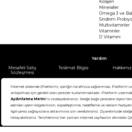
Kolajen
Mineraller
Omega 3 ve Balı
Sindirim Probiyo
Multivitaminler
Vitaminler
D Vitamini
Yardım
Mesafeli Satış
Teslimat Bilgisi
Hakkımız
Sözleşmesi
Şartlar & Koşullar
Ürünüm
DeFactoFIT ©️ 2022-2026. Tüm hakları sa
11
SEÇİNİZ