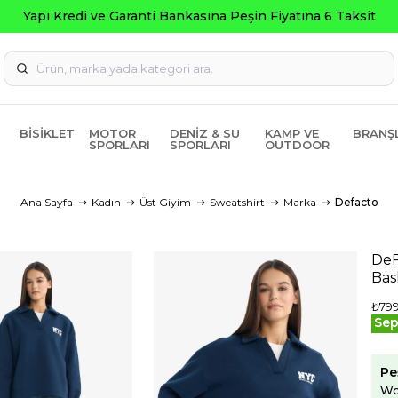
nkasına Peşin Fiyatına 6 Taksit
BISIKLET
MOTOR
DENIZ & SU
KAMP VE
BRANŞ
SPORLARI
SPORLARI
OUTDOOR
Ana Sayfa
Kadın
Üst Giyim
Sweatshirt
Marka
Defacto
DeF
Bas
₺799
Sep
Pe
Wo