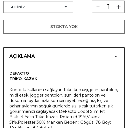
STOKTA YOK
AÇIKLAMA
DEFACTO
TRIKO-KAZAK
Konforlu kullanım sağlayan triko kumaşı, jean pantolon,
midi etek, jogger pantolon, suni deri pantolon ve
dokuma taytlarınızla kombinleyebileceğiniz, kış ve
bahar aylarının soğuk günlerde sizi sıcak tutarken şık
görünmenizi sağlayacak DeFacto Coool Slim Fit
Bisiklet Yaka Triko Kazak. Poliamid 19%,Viskoz
51%,Poliester 30% Manken Bedeni: Göğüs: 78 Boy:
1,73 Basen: 87 Bel: 57