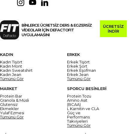
BİNLERCE ÜCRETSİZ DERS & EGZERSİZ
ÜCRETSİZ
VİDEOLARI İÇİN DEFACTOFIT
İNDİR
UYGULAMASINI
KADIN
ERKEK
Kadın Tişört
Erkek Tişört
Kadın Mont
Erkek Şort
Kadın Sweatshirt
Erkek Eşofman
Kadın Jean
Erkek Jean
Tümünü Gör
Tümünü Gör
MARKET
SPORCU BESİNLERİ
Protein Bar
Protein Tozu
Granola & Müsli
Amino Asit
Glutensiz
(BCAA)
Ekmekler
L Karnitin ve CLA
Yulaf Ezmesi
Güç ve
Tümünü Gör
Performans
Takviyeleri
Tümünü Gör