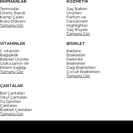
EKİPMANLAR
KOZMETİK
Termoslar
Saç Bakım
Direnç Bandı
Ürünleri
Kamp Çadırı
Parfüm ve
Boks Eldiveni
Deodorant
Tümünü Gör
Highlighter
Saç Boyası
Tümünü Gör
VİTAMİNLER
BİSİKLET
C Vitamini
Katlanır
Bağışıklık
Bisikletler
Bitkisel Ürünler
Elektrikli
Glukozamin Ve
Bisikletler
Eklem Sağlığı
Dağ Bisikletleri
Tümünü Gör
Çocuk Bisikletleri
Tümünü Gör
ÇANTALAR
Bel Çantaları
Okul Çantaları
Su Sporları
Çantaları
Bisiklet Çantaları
Tümünü Gör