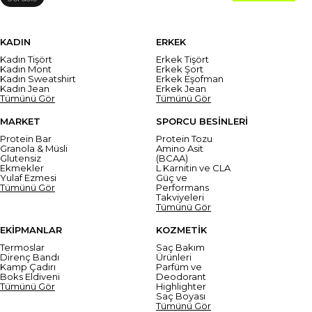
KADIN
ERKEK
Kadın Tişört
Erkek Tişört
Kadın Mont
Erkek Şort
Kadın Sweatshirt
Erkek Eşofman
Kadın Jean
Erkek Jean
Tümünü Gör
Tümünü Gör
MARKET
SPORCU BESİNLERİ
Protein Bar
Protein Tozu
Granola & Müsli
Amino Asit
Glutensiz
(BCAA)
Ekmekler
L Karnitin ve CLA
Yulaf Ezmesi
Güç ve
Tümünü Gör
Performans
Takviyeleri
Tümünü Gör
EKİPMANLAR
KOZMETİK
Termoslar
Saç Bakım
Direnç Bandı
Ürünleri
Kamp Çadırı
Parfüm ve
Boks Eldiveni
Deodorant
Tümünü Gör
Highlighter
Saç Boyası
Tümünü Gör