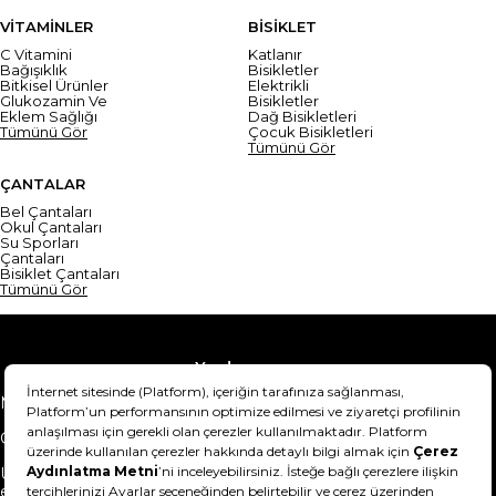
VİTAMİNLER
BİSİKLET
C Vitamini
Katlanır
Bağışıklık
Bisikletler
Bitkisel Ürünler
Elektrikli
Glukozamin Ve
Bisikletler
Eklem Sağlığı
Dağ Bisikletleri
Tümünü Gör
Çocuk Bisikletleri
Tümünü Gör
ÇANTALAR
Bel Çantaları
Okul Çantaları
Su Sporları
Çantaları
Bisiklet Çantaları
Tümünü Gör
Yardım
Mesafeli Satış Sözleşmesi
Teslimat Bilgisi
Gizlilik Sözleşmesi
Şartlar & Koşullar
Ürünümü nasıl iade
Hakkımızda
edebilirim?