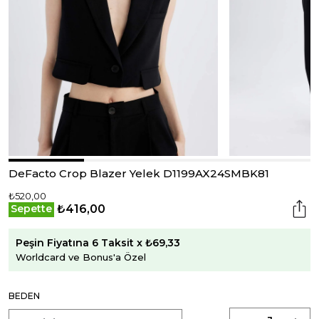
DeFacto Crop Blazer Yelek D1199AX24SMBK81
₺520,00
₺416,00
Sepette
Peşin Fiyatına 6 Taksit x ₺69,33
Worldcard ve Bonus'a Özel
BEDEN