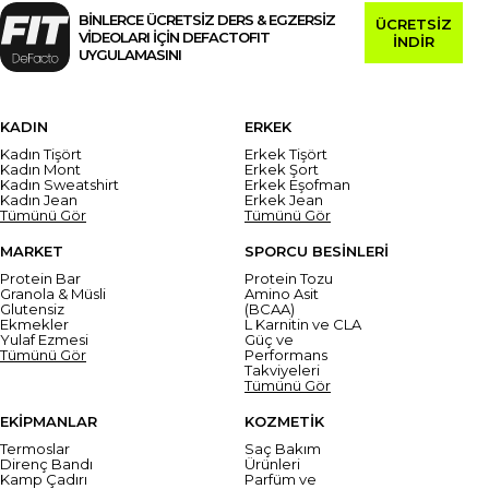
BİNLERCE ÜCRETSİZ DERS & EGZERSİZ
ÜCRETSİZ
VİDEOLARI İÇİN DEFACTOFIT
İNDİR
UYGULAMASINI
KADIN
ERKEK
Kadın Tişört
Erkek Tişört
Kadın Mont
Erkek Şort
Kadın Sweatshirt
Erkek Eşofman
Kadın Jean
Erkek Jean
Tümünü Gör
Tümünü Gör
MARKET
SPORCU BESİNLERİ
Protein Bar
Protein Tozu
Granola & Müsli
Amino Asit
Glutensiz
(BCAA)
Ekmekler
L Karnitin ve CLA
Yulaf Ezmesi
Güç ve
Tümünü Gör
Performans
Takviyeleri
Tümünü Gör
EKİPMANLAR
KOZMETİK
Termoslar
Saç Bakım
Direnç Bandı
Ürünleri
Kamp Çadırı
Parfüm ve