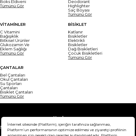
Boks Eldiveni
Deodorant
Tümünü Gör
Highlighter
Saç Boyası
Tümünü Gör
VİTAMİNLER
BİSİKLET
C Vitamini
Katlanır
Bağışıklık
Bisikletler
Bitkisel Ürünler
Elektrikli
Glukozamin Ve
Bisikletler
Eklem Sağlığı
Dağ Bisikletleri
Tümünü Gör
Çocuk Bisikletleri
Tümünü Gör
ÇANTALAR
Bel Çantaları
Okul Çantaları
Su Sporları
Çantaları
Bisiklet Çantaları
Tümünü Gör
Yardım
Mesafeli Satış Sözleşmesi
Teslimat Bilgisi