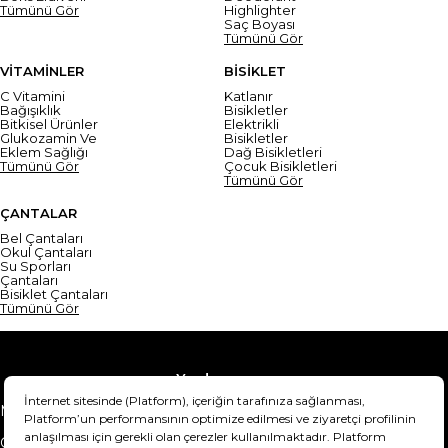
Tümünü Gör
Highlighter
Saç Boyası
Tümünü Gör
VİTAMİNLER
BİSİKLET
C Vitamini
Katlanır
Bağışıklık
Bisikletler
Bitkisel Ürünler
Elektrikli
Glukozamin Ve
Bisikletler
Eklem Sağlığı
Dağ Bisikletleri
Tümünü Gör
Çocuk Bisikletleri
Tümünü Gör
ÇANTALAR
Bel Çantaları
Okul Çantaları
Su Sporları
Çantaları
Bisiklet Çantaları
Tümünü Gör
Yardım
Mesafeli Satış Sözleşmesi
Teslimat Bilgisi
Gizlilik Sözleşmesi
Şartlar & Koşullar