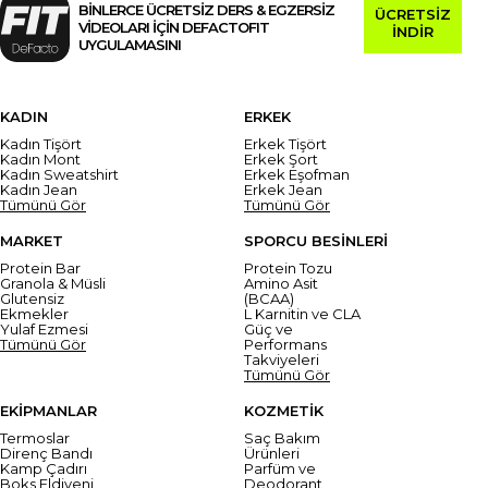
BİNLERCE ÜCRETSİZ DERS & EGZERSİZ
ÜCRETSİZ
VİDEOLARI İÇİN DEFACTOFIT
İNDİR
UYGULAMASINI
KADIN
ERKEK
Kadın Tişört
Erkek Tişört
Kadın Mont
Erkek Şort
Kadın Sweatshirt
Erkek Eşofman
Kadın Jean
Erkek Jean
Tümünü Gör
Tümünü Gör
MARKET
SPORCU BESİNLERİ
Protein Bar
Protein Tozu
Granola & Müsli
Amino Asit
Glutensiz
(BCAA)
Ekmekler
L Karnitin ve CLA
Yulaf Ezmesi
Güç ve
Tümünü Gör
Performans
Takviyeleri
Tümünü Gör
EKİPMANLAR
KOZMETİK
Termoslar
Saç Bakım
Direnç Bandı
Ürünleri
Kamp Çadırı
Parfüm ve
Boks Eldiveni
Deodorant