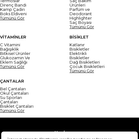
Termoslar
Saç Bakım
Direnç Bandı
Ürünleri
Kamp Çadırı
Parfüm ve
Boks Eldiveni
Deodorant
Tümünü Gör
Highlighter
Saç Boyası
Tümünü Gör
VİTAMİNLER
BİSİKLET
C Vitamini
Katlanır
Bağışıklık
Bisikletler
Bitkisel Ürünler
Elektrikli
Glukozamin Ve
Bisikletler
Eklem Sağlığı
Dağ Bisikletleri
Tümünü Gör
Çocuk Bisikletleri
Tümünü Gör
ÇANTALAR
Bel Çantaları
Okul Çantaları
Su Sporları
Çantaları
Bisiklet Çantaları
Tümünü Gör
Yardım