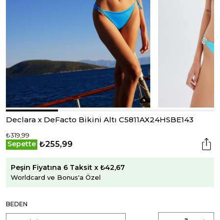
Declara x DeFacto Bikini Altı C5811AX24HSBE143
₺319,99
₺255,99
Sepette
Peşin Fiyatına 6 Taksit x ₺42,67
Worldcard ve Bonus'a Özel
BEDEN