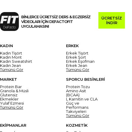
BİNLERCE ÜCRETSİZ DERS & EGZERSİZ
ÜCRETSİZ
VİDEOLARI İÇİN DEFACTOFIT
İNDİR
UYGULAMASINI
KADIN
ERKEK
Kadın Tişört
Erkek Tişört
Kadın Mont
Erkek Şort
Kadın Sweatshirt
Erkek Eşofman
Kadın Jean
Erkek Jean
Tümünü Gör
Tümünü Gör
MARKET
SPORCU BESİNLERİ
Protein Bar
Protein Tozu
Granola & Müsli
Amino Asit
Glutensiz
(BCAA)
Ekmekler
L Karnitin ve CLA
Yulaf Ezmesi
Güç ve
Tümünü Gör
Performans
Takviyeleri
Tümünü Gör
EKİPMANLAR
KOZMETİK