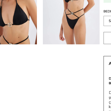
BED
B
D
ş
ç
k