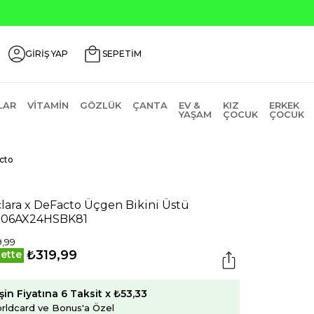
GİRİŞ YAP
SEPETİM
LAR
VITAMIN
GÖZLÜK
ÇANTA
EV &
KIZ
ERKEK
YAŞAM
ÇOCUK
ÇOCUK
cto
lara x DeFacto Üçgen Bikini Üstü
806AX24HSBK81
,99
₺319,99
ette
şin Fiyatına 6 Taksit x ₺53,33
rldcard ve Bonus'a Özel