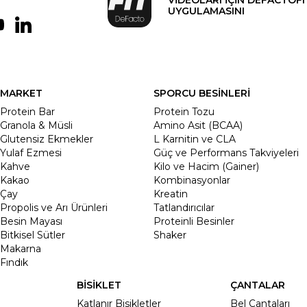
UYGULAMASINI
MARKET
SPORCU BESİNLERİ
Protein Bar
Protein Tozu
Granola & Müsli
Amino Asit (BCAA)
Glutensiz Ekmekler
L Karnitin ve CLA
Yulaf Ezmesi
Güç ve Performans Takviyeleri
Kahve
Kilo ve Hacim (Gainer)
Kakao
Kombinasyonlar
Çay
Kreatin
Propolis ve Arı Ürünleri
Tatlandırıcılar
Besin Mayası
Proteinli Besinler
Bitkisel Sütler
Shaker
Makarna
Fındık
BİSİKLET
ÇANTALAR
Katlanır Bisikletler
Bel Çantaları