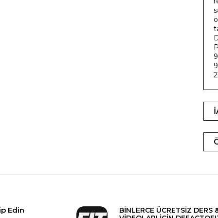
r
s
o
t
D
P
9
9
2
ip Edin
BİNLERCE ÜCRETSİZ DERS 
VİDEOLARI İÇİN DEFACTOFI