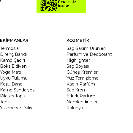
ÜCRETSİZ
İNDİR!
EKİPMANLAR
KOZMETİK
Termoslar
Saç Bakım Ürünleri
Direnç Bandı
Parfüm ve Deodorant
Kamp Çadırı
Highlighter
Boks Eldiveni
Saç Boyası
Yoga Matı
Güneş Kremleri
Uyku Tulumu
Yüz Temizleme
Koşu Bandı
Kadın Parfüm
Kamp Sandalyesi
Saç Kremi
Pilates Topu
Erkek Parfüm
Tenis
Nemlendiriciler
Yüzme ve Dalış
Kolonya