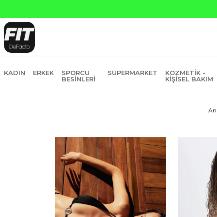
Yapı Kredi ve Garanti Bankasına Peşin Fiyatı
KADIN
ERKEK
SPORCU
SÜPERMARKET
KOZMETIK -
BESINLERI
KIŞISEL BAKIM
An