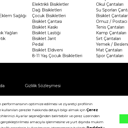
Elektrikli Bisikletler
Okul Çantaları
Dağ Bisikletleri
Su Sporları Çanta
Eklem Sağlığı
Çocuk Bisikletleri
Bisiklet Çantalar
Bisiklet Çantası
Omuz / Postacı 
Bisiklet Kaskı
Tenis Çantaları
k Yağları
Bisiklet Lastiği
Kamp Çantaları
tik
Bisiklet Jant
Sırt Çantaları
Pedal
Yemek / Beslen
Bisiklet Eldiveni
Mat Çantaları
8-11 Yaş Çocuk Bisikletleri
Spor Çantaları
da
Gizlilik Sözleşmesi
ü nasıl iade edebilirim?