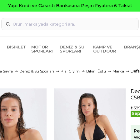
na 6 Taksit
BISIKLET
MOTOR
DENIZ & SU
KAMP VE
BRANŞ
SPORLARI
SPORLARI
OUTDOOR
a Sayfa
Deniz & Su Sporları
Plaj Giyim
Bikini Üstü
Marka
Defa
Dec
C5
₺399
Sep
Pe
Wo