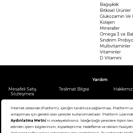
Bağışıklık
Bitkisel Ürünler
Glukozamin Ve 
Kolajen
Mineraller
Omega 3 ve Balı
Sindirim Probiyo
Multivitaminler
Vitaminler
D Vitamini
Yardım
Mesafeli Satış
Teslimat Bilgisi
Hakkımız
Sözleşmesi
Şartlar & Koşullar
Ürünüm