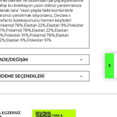
enkli bikiniler ve birbirinden şık plaj kıyafetlerine
ahip bu koleksiyon yazın stilinizi yansıtmanıza
lanak tanır. Yazın plajda farklı kombinlerle
arzınızı yansıtmak istiyorsanız, Declara x
efacto koleksiyonunu hemen keşfedin!
oliamid 78%,Elastan 22%,Elastan 9%,Poliester
1%,Poliamid 78%,Elastan 22%,Elastan
%,Poliester 91%,Poliamid 78%,Elastan
2%,Elastan 9%,Poliester 91%
İADE/DEĞİŞİM
ÖDEME SEÇENEKLERİ
& EGZERSİZ
TARA &
T