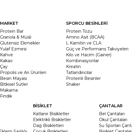
MARKET
SPORCU BESİNLERİ
Protein Bar
Protein Tozu
Granola & Müsli
Amino Asit (BCAA)
Glutensiz Ekmekler
L Karnitin ve CLA
Yulaf Ezmesi
Güç ve Performans Takviyeleri
Kahve
Kilo ve Hacim (Gainer)
Kakao
Kombinasyonlar
Çay
Kreatin
Propolis ve Arı Ürünleri
Tatlandırıcılar
Besin Mayası
Proteinli Besinler
Bitkisel Sütler
Shaker
Makarna
Fındık
BİSİKLET
ÇANTALAR
Katlanır Bisikletler
Bel Çantaları
Elektrikli Bisikletler
Okul Çantaları
Dağ Bisikletleri
Su Sporları Çanta
Eklem Sağlığı
Çocuk Bisikletleri
Bisiklet Çantalar