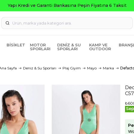
ksit
BISIKLET
MOTOR
DENIZ & SU
KAMP VE
BRANŞ
SPORLARI
SPORLARI
OUTDOOR
Ana Sayfa
Deniz & Su Sporları
Plaj Giyim
Mayo
Marka
Defact
Dec
C5
₺60
Sep
Pe
Wo