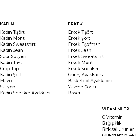
KADIN
ERKEK
Kadın Tişört
Erkek Tişört
Kadın Mont
Erkek Şort
Kadın Sweatshirt
Erkek Eşofman
Kadın Jean
Erkek Jean
Spor Sütyen
Erkek Sweatshirt
Kadın Tayt
Erkek Mont
Crop Top
Erkek Sneaker
Kadin Şort
Güreş Ayakkabısı
Mayo
Basketbol Ayakkabısı
Sütyen
Yüzme Şortu
Kadın Sneaker Ayakkabı
Boxer
VİTAMİNLER
C Vitamini
Bağışıklık
Bitkisel Ürünler
Glukozamin Ve 