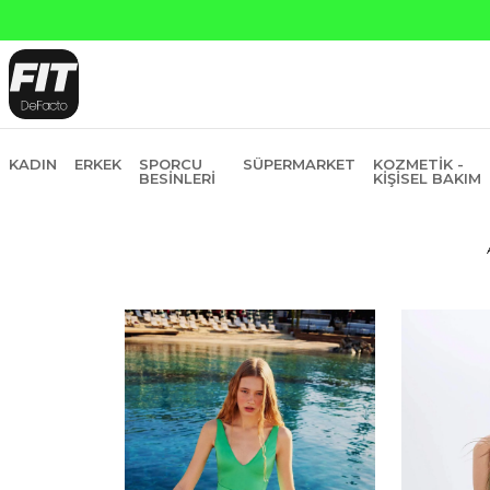
Yapı Kredi ve Garanti Bankasına Peşin Fiyatına 6 Ta
KADIN
ERKEK
SPORCU
SÜPERMARKET
KOZMETIK -
BESINLERI
KIŞISEL BAKIM