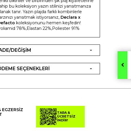
enkli bikiniler ve birbirinden şık plaj kıyafetlerine
ahip bu koleksiyon yazın stilinizi yansıtmanıza
lanak tanır. Yazın plajda farklı kombinlerle
arzınızı yansıtmak istiyorsanız,
Declara x
Defacto
koleksiyonunu hemen keşfedin!
oliamid 78%,Elastan 22%,Poliester 91%
İADE/DEĞİŞİM
ÖDEME SEÇENEKLERİ
& EGZERSİZ
TARA &
T
ÜCRETSİZ
İNDİR!