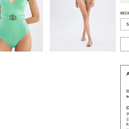
BED
D
ş
ç
k