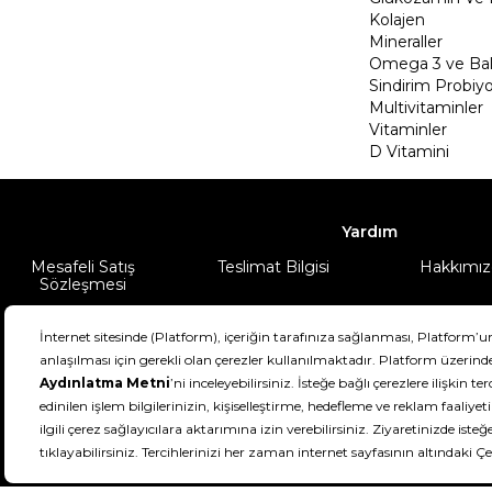
Kolajen
Mineraller
Omega 3 ve Balı
Sindirim Probiyo
Multivitaminler
Vitaminler
D Vitamini
Yardım
Mesafeli Satış
Teslimat Bilgisi
Hakkımız
Sözleşmesi
Şartlar & Koşullar
Ürünüm
DeFactoFIT ©️ 2022-2026. Tüm hakları sa
21