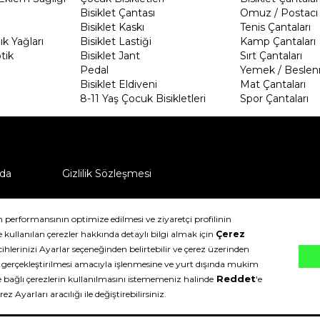
Bisiklet Çantası
Omuz / Postacı 
Bisiklet Kaskı
Tenis Çantaları
k Yağları
Bisiklet Lastiği
Kamp Çantaları
tik
Bisiklet Jant
Sırt Çantaları
Pedal
Yemek / Beslen
Bisiklet Eldiveni
Mat Çantaları
8-11 Yaş Çocuk Bisikletleri
Spor Çantaları
da
Gizlilik Sözleşmesi
ü nasıl iade edebilirim?
klıdır.