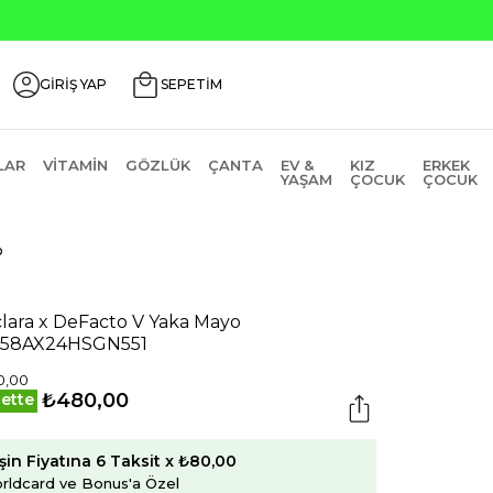
GİRİŞ YAP
SEPETİM
LAR
VITAMIN
GÖZLÜK
ÇANTA
EV &
KIZ
ERKEK
YAŞAM
ÇOCUK
ÇOCUK
o
lara x DeFacto V Yaka Mayo
758AX24HSGN551
0,00
₺480,00
ette
şin Fiyatına 6 Taksit x ₺80,00
rldcard ve Bonus'a Özel