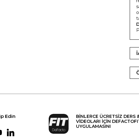
r
s
o
t
P
ip Edin
BİNLERCE ÜCRETSİZ DERS 
VİDEOLARI İÇİN DEFACTOFI
UYGULAMASINI