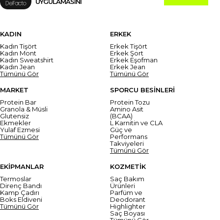
UYGULAMASINI
KADIN
ERKEK
Kadın Tişört
Erkek Tişört
Kadın Mont
Erkek Şort
Kadın Sweatshirt
Erkek Eşofman
Kadın Jean
Erkek Jean
Tümünü Gör
Tümünü Gör
MARKET
SPORCU BESİNLERİ
Protein Bar
Protein Tozu
Granola & Müsli
Amino Asit
Glutensiz
(BCAA)
Ekmekler
L Karnitin ve CLA
Yulaf Ezmesi
Güç ve
Tümünü Gör
Performans
Takviyeleri
Tümünü Gör
EKİPMANLAR
KOZMETİK
Termoslar
Saç Bakım
Direnç Bandı
Ürünleri
Kamp Çadırı
Parfüm ve
Boks Eldiveni
Deodorant
Tümünü Gör
Highlighter
Saç Boyası
Tümünü Gör