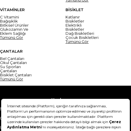
VİTAMİNLER
BİSİKLET
C Vitamini
Katlanır
Bağışıklık
Bisikletler
Bitkisel Ürünler
Elektrikli
Glukozamin Ve
Bisikletler
Eklem Sağlığı
Dağ Bisikletleri
Tümünü Gör
Çocuk Bisikletleri
Tümünü Gör
ÇANTALAR
Bel Çantaları
Okul Çantaları
Su Sporları
Çantaları
Bisiklet Çantaları
Tümünü Gör
Yardım
Mesafeli Satış Sözleşmesi
Teslimat Bilgisi
Gizlilik Sözleşmesi
Şartlar & Koşullar
Ürünümü nasıl iade
Hakkımızda