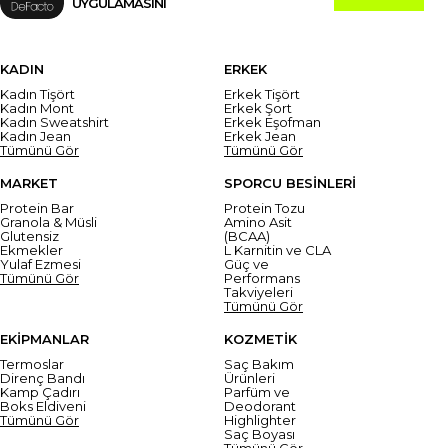
UYGULAMASINI
KADIN
ERKEK
Kadın Tişört
Erkek Tişört
Kadın Mont
Erkek Şort
Kadın Sweatshirt
Erkek Eşofman
Kadın Jean
Erkek Jean
Tümünü Gör
Tümünü Gör
MARKET
SPORCU BESİNLERİ
Protein Bar
Protein Tozu
Granola & Müsli
Amino Asit
Glutensiz
(BCAA)
Ekmekler
L Karnitin ve CLA
Yulaf Ezmesi
Güç ve
Tümünü Gör
Performans
Takviyeleri
Tümünü Gör
EKİPMANLAR
KOZMETİK
Termoslar
Saç Bakım
Direnç Bandı
Ürünleri
Kamp Çadırı
Parfüm ve
Boks Eldiveni
Deodorant
Tümünü Gör
Highlighter
Saç Boyası
Tümünü Gör