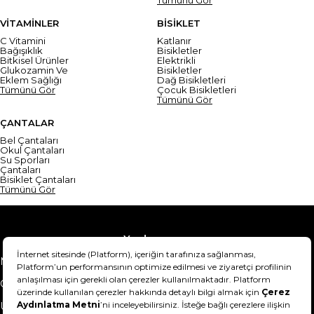
VİTAMİNLER
BİSİKLET
C Vitamini
Katlanır
Bağışıklık
Bisikletler
Bitkisel Ürünler
Elektrikli
Glukozamin Ve
Bisikletler
Eklem Sağlığı
Dağ Bisikletleri
Tümünü Gör
Çocuk Bisikletleri
Tümünü Gör
ÇANTALAR
Bel Çantaları
Okul Çantaları
Su Sporları
Çantaları
Bisiklet Çantaları
Tümünü Gör
Yardım
Mesafeli Satış Sözleşmesi
Teslimat Bilgisi
Gizlilik Sözleşmesi
Şartlar & Koşullar
Ürünümü nasıl iade
Hakkımızda