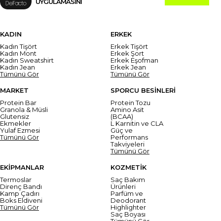
UYGULAMASINI
KADIN
ERKEK
Kadın Tişört
Erkek Tişört
Kadın Mont
Erkek Şort
Kadın Sweatshirt
Erkek Eşofman
Kadın Jean
Erkek Jean
Tümünü Gör
Tümünü Gör
MARKET
SPORCU BESİNLERİ
Protein Bar
Protein Tozu
Granola & Müsli
Amino Asit
Glutensiz
(BCAA)
Ekmekler
L Karnitin ve CLA
Yulaf Ezmesi
Güç ve
Tümünü Gör
Performans
Takviyeleri
Tümünü Gör
EKİPMANLAR
KOZMETİK
Termoslar
Saç Bakım
Direnç Bandı
Ürünleri
Kamp Çadırı
Parfüm ve
Boks Eldiveni
Deodorant
Tümünü Gör
Highlighter
Saç Boyası
Tümünü Gör