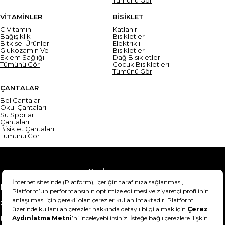
VİTAMİNLER
BİSİKLET
C Vitamini
Katlanır
Bağışıklık
Bisikletler
Bitkisel Ürünler
Elektrikli
Glukozamin Ve
Bisikletler
Eklem Sağlığı
Dağ Bisikletleri
Tümünü Gör
Çocuk Bisikletleri
Tümünü Gör
ÇANTALAR
Bel Çantaları
Okul Çantaları
Su Sporları
Çantaları
Bisiklet Çantaları
Tümünü Gör
Yardım
Mesafeli Satış Sözleşmesi
Teslimat Bilgisi
Gizlilik Sözleşmesi
Şartlar & Koşullar
Ürünümü nasıl iade
Hakkımızda