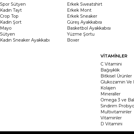
Spor Sütyen
Erkek Sweatshirt
Kadın Tayt
Erkek Mont
Crop Top
Erkek Sneaker
Kadin Şort
Güreş Ayakkabısı
Mayo
Basketbol Ayakkabısı
Sütyen
Yüzme Şortu
Kadın Sneaker Ayakkabı
Boxer
VİTAMİNLER
C Vitamini
Bağışıklık
Bitkisel Ürünler
Glukozamin Ve 
Kolajen
Mineraller
Omega 3 ve Balı
Sindirim Probiyo
Multivitaminler
Vitaminler
D Vitamini