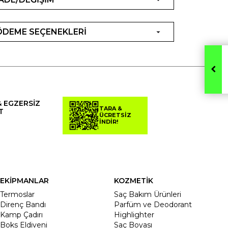
ÖDEME SEÇENEKLERİ
& EGZERSİZ
TARA &
T
ÜCRETSİZ
İNDİR!
EKİPMANLAR
KOZMETİK
Termoslar
Saç Bakım Ürünleri
Direnç Bandı
Parfüm ve Deodorant
Kamp Çadırı
Highlighter
Boks Eldiveni
Saç Boyası