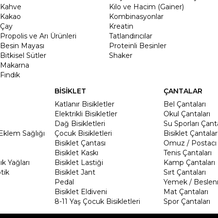
Kahve
Kilo ve Hacim (Gainer)
Kakao
Kombinasyonlar
Çay
Kreatin
Propolis ve Arı Ürünleri
Tatlandırıcılar
Besin Mayası
Proteinli Besinler
Bitkisel Sütler
Shaker
Makarna
Fındık
BİSİKLET
ÇANTALAR
Katlanır Bisikletler
Bel Çantaları
Elektrikli Bisikletler
Okul Çantaları
Dağ Bisikletleri
Su Sporları Çanta
Eklem Sağlığı
Çocuk Bisikletleri
Bisiklet Çantalar
Bisiklet Çantası
Omuz / Postacı 
Bisiklet Kaskı
Tenis Çantaları
k Yağları
Bisiklet Lastiği
Kamp Çantaları
tik
Bisiklet Jant
Sırt Çantaları
Pedal
Yemek / Beslen
Bisiklet Eldiveni
Mat Çantaları
8-11 Yaş Çocuk Bisikletleri
Spor Çantaları