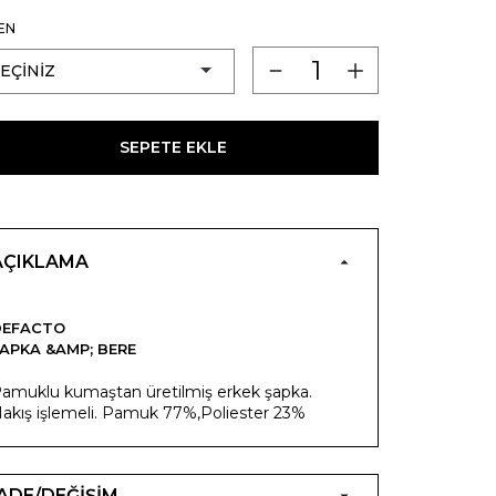
EN
SEPETE EKLE
AÇIKLAMA
DEFACTO
APKA &AMP; BERE
amuklu kumaştan üretilmiş erkek şapka.
akış işlemeli. Pamuk 77%,Poliester 23%
İADE/DEĞİŞİM