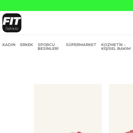
KADIN
ERKEK
SPORCU
SÜPERMARKET
KOZMETIK -
BESINLERI
KIŞISEL BAKIM