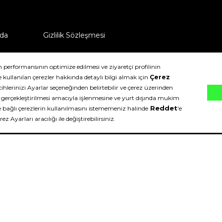
da
Gizlilik Sözleşmesi
ü nasıl iade edebilirim?
klıdır.