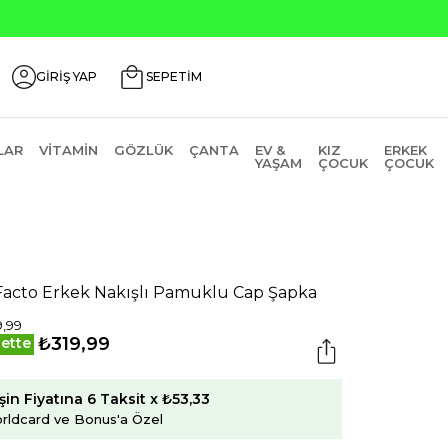
GİRİŞ YAP
SEPETİM
LAR
VITAMIN
GÖZLÜK
ÇANTA
EV &
KIZ
ERKEK
YAŞAM
ÇOCUK
ÇOCUK
acto Erkek Nakışlı Pamuklu Cap Şapka
,99
₺319,99
ette
şin Fiyatına 6 Taksit x ₺53,33
rldcard ve Bonus'a Özel