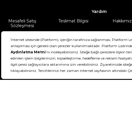
Yardım
Mesafeli Satış
Teslimat Bilgisi
Hakkımız
Sözleşmesi
Şartlar & Koşullar
Ürünüm
DeFactoFIT ©️ 2022-2026. Tüm hakları sa
11
SEÇİNİZ