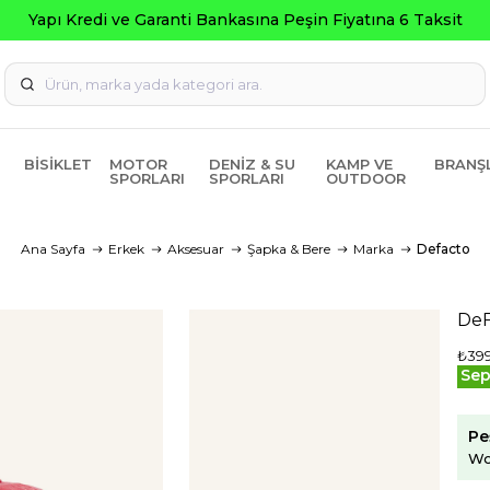
Yapı Kredi ve Garanti Bankasına Peşin Fiyatına 6 Taksit
BISIKLET
MOTOR
DENIZ & SU
KAMP VE
BRANŞ
SPORLARI
SPORLARI
OUTDOOR
Ana Sayfa
Erkek
Aksesuar
Şapka & Bere
Marka
Defacto
DeF
₺399
Sep
Pe
Wo