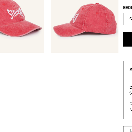
BED
Ş
P
N